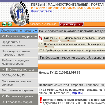
ПЕРВЫЙ МАШИНОСТРОИТЕЛЬНЫЙ ПОРТАЛ
ИНФОРМАЦИОННО-ПОИСКОВАЯ СИСТЕМА
Форма для связи
Добавить в избранное
Информация о портале
Ваше положение в каталоге нормативных док
Каталоги предприятий
Каталог ТУ
П: Измерительные приборы. Средст
Предприятия
П1: Приборы для измерения давления, объема, расхо
машиностроения
П17: Приборы для измерения скоростей, ускорений и
Поставщики проката,
поковок, отливок
Приборы для измерения скоростей, ускорений
Работы и услуги для
машиностроения
Библиотека портала
ТУ 12-0159412.016-89
Номер:
ГОСТы, ОСТы, ТУ
Марочник металлов и
сплавов
Название:
Измеритель скорости и направления 
ТУ 12-0159412.016-89 расположен в разделе:
Пр
Бесплатные программы
вибраций - Каталог ТУ. [
Открыть
]
Реклама на портале
Документ отсутствует в библиотеке портала
Отраслевой форум
документа ТУ 12-0159412.016-89 и по нахожд