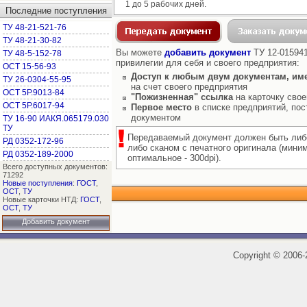
1 до 5 рабочих дней.
Последние поступления
ТУ 48-21-521-76
ТУ 48-21-30-82
Вы можете
добавить документ
ТУ 12-015941
ТУ 48-5-152-78
привилегии для себя и своего предприятия:
ОСТ 15-56-93
Доступ к любым двум документам, им
ТУ 26-0304-55-95
на счет своего предприятия
ОСТ 5Р.9013-84
"Пожизненная" ссылка
на карточку свое
ОСТ 5Р.6017-94
Первое место
в списке предприятий, пос
документом
ТУ 16-90 ИАКЯ.065179.030
ТУ
Передаваемый документ должен быть либ
РД 0352-172-96
либо сканом с печатного оригинала (мини
РД 0352-189-2000
оптимальное - 300dpi).
Всего доступных документов:
71292
Новые поступления
:
ГОСТ
,
ОСТ
,
ТУ
Новые карточки НТД:
ГОСТ
,
ОСТ
,
ТУ
Добавить документ
Copyright
©
2006-2