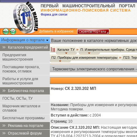
ПЕРВЫЙ МАШИНОСТРОИТЕЛЬНЫЙ ПОРТАЛ
ИНФОРМАЦИОННО-ПОИСКОВАЯ СИСТЕМА
Форма для связи
Добавить в избранное
Информация о портале
Ваше положение в каталоге нормативных док
Каталоги предприятий
Каталог ТУ
П: Измерительные приборы. Средст
Предприятия
П2: Приборы для измерения температуры
П23: Те
машиностроения
Поставщики проката,
Термометры электрического сопротивления -
поковок, отливок
Работы и услуги для
машиностроения
СК 2.320.202 МП
Номер:
Библиотека портала
ГОСТы, ОСТы, ТУ
Название:
Приборы для измерения и регулирова
Марочник металлов и
Методика поверки.
сплавов
Вступил в действие:
с 2004
Бесплатные программы
Страниц:
10
Реклама на портале
Описание СК 2.320.202 МП:
Настоящая методика
измерения и регулирования температуры много
Отраслевой форум
ТУ 4218-004-12023213-2004 и определяет поряд