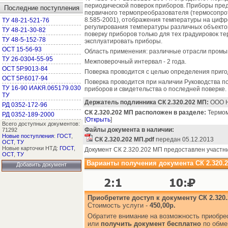
периодической поверок приборов. Приборы пре
Последние поступления
первичного термопреобразователя (термосопро
8.585-2001), отображения температуры на цифр
ТУ 48-21-521-76
регулирования температуры различных объектов
ТУ 48-21-30-82
поверку приборов только для тех градуировок т
ТУ 48-5-152-78
эксплуатировать приборы.
ОСТ 15-56-93
Область применения: различные отрасли промы
ТУ 26-0304-55-95
Межповерочный интервал - 2 года.
ОСТ 5Р.9013-84
Поверка проводится с целью определения приго
ОСТ 5Р.6017-94
Поверка проводится при наличии Руководства по
ТУ 16-90 ИАКЯ.065179.030
приборов и свидетельства о последней поверке.
ТУ
Держатель подлинника СК 2.320.202 МП:
ООО Н
РД 0352-172-96
СК 2.320.202 МП расположен в разделе:
Термом
РД 0352-189-2000
[
Открыть
]
Всего доступных документов:
Файлы документа в наличии:
71292
Новые поступления
:
ГОСТ
,
СК 2.320.202 МП.pdf
передан 05.12.2013
ОСТ
,
ТУ
Новые карточки НТД:
ГОСТ
,
Документ СК 2.320.202 МП предоставлен участн
ОСТ
,
ТУ
Варианты получения документа СК 2.320.2
Добавить документ
Приобретите доступ к документу СК 2.320
Стоимость услуги -
450,00р.
Обратите внимание на возможность приобр
или
получить документ бесплатно
по обме