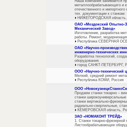
Наша компания занимается п
металлообрабатывающего и к
отечественного и импортного 
тех. документации к станкам
НИЖЕГОРОДСКАЯ область,
ОАО «Моздокский Опытно-Э
Механический Завод»
Изготовление, разработка ме
работы. Ремонт, модернизац
Республика СЕВЕРНАЯ ОСЕ
ОАО «Научно-производстве
инженерно-технических ин
Разработка технологий, созд
оборудования.
город САНКТ-ПЕТЕРБУРГ, Р
ООО «Научно-технический 
Мелкий, средний ремонт мет
Республика КОМИ, Россия
ООО «НовокузнецкСтанкоСе
Продаем станки токарно – вин
станки широкоуниверсальные 
станки вертикально-фрезерны
радиально-сверлильные, ста
КЕМЕРОВСКАЯ область, Ро
ЗАО «НОМАКОНТ ТРЕЙД»
1. Станки токарно-фрезерной 
Листообрабатывающее оборуд