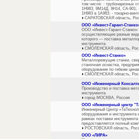
том числе: - трубонарезных 
1Н983, 9М14Д, 9Н14, СА-901;
1Н983 в 1А983; - токарно-вин
САРАТОВСКАЯ область, Ро
ООО «Инвест-Гарант-Станко
ООО «Инвест-Гарант-Станко» 
осуществляющее разные виды
которого — поставка металло
инструмента.
СМОЛЕНСКАЯ область, Рос
ООО «Инвест-Станко»
Металлорежущие станки, свер
станочная оснастка, предпри
оборудование по гибким цена
СМОЛЕНСКАЯ область, Рос
ООО «Инженерный Консалти
Производство и поставка ме
инструмента.
город МОСКВА, Россия
ООО «Инженерный центр "Т
Инженерный Центр «ТаТехнол
оборудования и инструмента 
рамках поставки инструмента
предоставляется полный комп
РОСТОВСКАЯ область, Рос
ООО «ЛИРА»