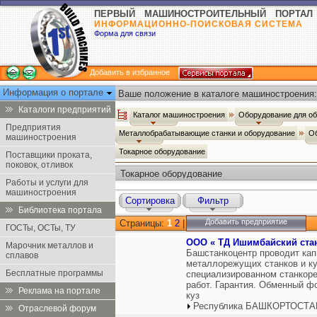
ПЕРВЫЙ МАШИНОСТРОИТЕЛЬНЫЙ ПОРТАЛ
ИНФОРМАЦИОННО-ПОИСКОВАЯ СИСТЕМА
Форма для связи
Добавить в избранное
Информация о портале
Ваше положение в каталоге машиностроения:
Каталоги предприятий
Каталог машиностроения
Оборудование для о
Предприятия
Металлобрабатывающие станки и оборудование
Об
машиностроения
Токарное оборудование
Поставщики проката,
поковок, отливок
Токарное оборудование
Работы и услуги для
машиностроения
Сортировка
Фильтр
Библиотека портала
Добавить предприятие
Страницы:
1
2
|
ГОСТы, ОСТы, ТУ
ООО « ТД Ишимбайский ста
Марочник металлов и
Башстанкоцентр проводит ка
сплавов
металлорежущих станков и ку
Бесплатные программы
специализированном станкоре
работ. Гарантия. Обменный ф
Реклама на портале
куз
Республика БАШКОРТОСТАН
Отраслевой форум