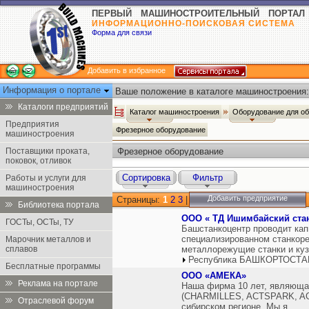
ПЕРВЫЙ МАШИНОСТРОИТЕЛЬНЫЙ ПОРТАЛ
ИНФОРМАЦИОННО-ПОИСКОВАЯ СИСТЕМА
Форма для связи
Добавить в избранное
Информация о портале
Ваше положение в каталоге машиностроения:
Каталоги предприятий
Каталог машиностроения
Оборудование для о
Предприятия
Фрезерное оборудование
машиностроения
Поставщики проката,
Фрезерное оборудование
поковок, отливок
Сортировка
Фильтр
Работы и услуги для
машиностроения
Добавить предприятие
Страницы:
1
2
3
|
Библиотека портала
ООО « ТД Ишимбайский ста
ГОСТы, ОСТы, ТУ
Башстанкоцентр проводит кап
специализированном станкоре
Марочник металлов и
сплавов
металлорежущие станки и куз
Республика БАШКОРТОСТАН
Бесплатные программы
ООО «АМЕКА»
Реклама на портале
Наша фирма 10 лет, являюща
(CHARMILLES, ACTSPARK, AG
Отраслевой форум
сибирском регионе. Мы я