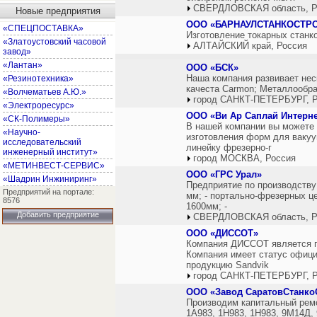
СВЕРДЛОВСКАЯ область, Р
Новые предприятия
ООО «БАРНАУЛСТАНКОСТР
«СПЕЦПОСТАВКА»
Изготовление токарных станко
«Златоустовский часовой
АЛТАЙСКИЙ край, Россия
завод»
«Лантан»
ООО «БСК»
Наша компания развивает нес
«Резинотехника»
качеста Carmon; Металлообраб
«Волчематьев А.Ю.»
город САНКТ-ПЕТЕРБУРГ, Р
«Электроресурс»
ООО «Ви Ар Саплай Интерн
«СК-Полимеры»
В нашей компании вы можете 
«Научно-
изготовления форм для вакуу
исследовательский
линейку фрезерно-г
инженерный институт»
город МОСКВА, Россия
«МЕТИНВЕСТ-СЕРВИС»
ООО «ГРС Урал»
«Шадрин Инжиниринг»
Предприятие по производству
Предприятий на портале:
мм; - портально-фрезерных це
8576
1600мм; -
Добавить предприятие
СВЕРДЛОВСКАЯ область, Р
ООО «ДИССОТ»
Компания ДИССОТ является п
Компания имеет статус офици
продукцию Sandvik
город САНКТ-ПЕТЕРБУРГ, Р
ООО «Завод СаратовСтанко
Производим капитальный ремо
1А983, 1Н983, 1Н983, 9М14Д, 