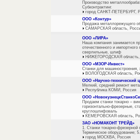
Производство металлообраба
Субконтрактинг.
город САНКТ-ПЕТЕРБУРГ, Р
ООО «Контур»
Продажа металлорежущего о
САМАРСКАЯ область, Росс
ООО «ЛИРА»
Наша компания занимается п
отечественного и импортного 
сверлильные, шлиф
НИЖЕГОРОДСКАЯ область,
ООО «МЗОР-Инвест»
Станки для машиностроения, ж
ВОЛОГОДСКАЯ область, Ро
ООО «Научно-технический 
Мелкий, средний ремонт мет
Республика КОМИ, Россия
ООО «НовокузнецкСтанкоСе
Продаем станки токарно – ви
горизонтально-фрезерные, ст
круглошлифоваль
КЕМЕРОВСКАЯ область, Ро
ЗАО «НОМАКОНТ ТРЕЙД»
1. Станки токарно-фрезерной
Термическое оборудование; 5
город МОСКВА, Россия