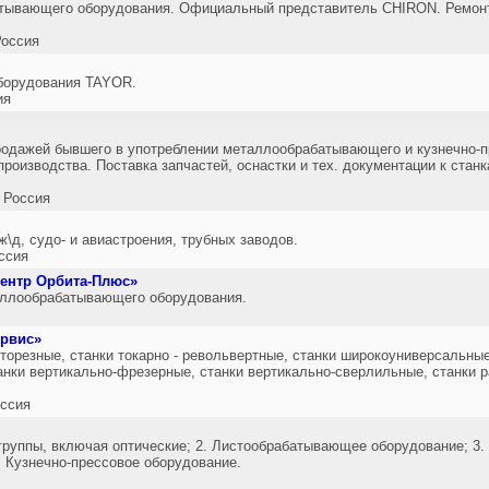
тывающего оборудования. Официальный представитель CHIRON. Ремонт
оссия
борудования TAYOR.
ия
родажей бывшего в употреблении металлообрабатывающего и кузнечно-п
производства. Поставка запчастей, оснастки и тех. документации к стан
 Россия
\д, судо- и авиастроения, трубных заводов.
ссия
центр Орбита-Плюс»
аллообрабатывающего оборудования.
рвис»
нторезные, станки токарно - револьвертные, станки широкоуниверсальны
анки вертикально-фрезерные, станки вертикально-сверлильные, станки 
ссия
 группы, включая оптические; 2. Листообрабатывающее оборудование; 3
. Кузнечно-прессовое оборудование.