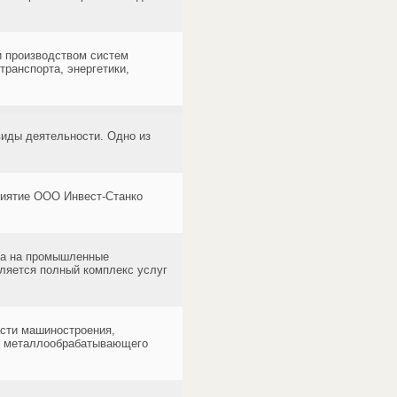
и производством систем
транспорта, энергетики,
иды деятельности. Одно из
риятие OOO Инвест-Станко
та на промышленные
вляется полный комплекс услуг
сти машиностроения,
ию металлообрабатывающего