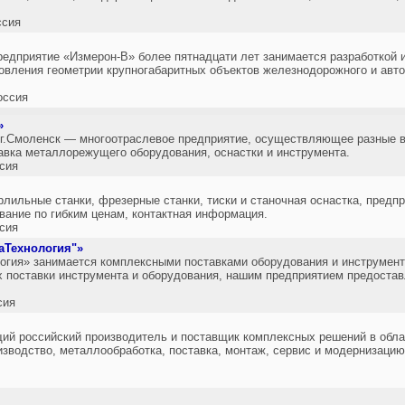
ссия
редприятие «Измерон-В» более пятнадцати лет занимается разработкой 
овления геометрии крупногабаритных объектов железнодорожного и авто
оссия
»
 г.Смоленск — многоотраслевое предприятие, осуществляющее разные в
авка металлорежущего оборудования, оснастки и инструмента.
сия
лильные станки, фрезерные станки, тиски и станочная оснастка, предп
вание по гибким ценам, контактная информация.
сия
аТехнология"»
огия» занимается комплексными поставками оборудования и инструмен
х поставки инструмента и оборудования, нашим предприятием предоста
сия
ий российский производитель и поставщик комплексных решений в обла
зводство, металлообработка, поставка, монтаж, сервис и модернизац