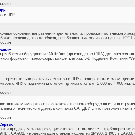
оссия
ОЙ»
в с ЧПУ.
колько основных направлений деятельности: продажа итальянского реж
отка: производство долбяков, резьбонакатных роликов и цанг по ГОСТ 
оссия
ешнл»
приобрести оборудование MultiCam (производство США) для раскроя мат
мной формовки, пресс-форм, клише, матриц, 3-D моделей. Компания We
: - горизонтально-расточных станков с ЧПУ с поворотным столом, диаме
нтров с ЧПУ с подвижным столом, длиной стола от 2 000 до 4 000 мм, ш
оссия
оставщиком импортного высококачественного оборудования и инструмен
ального технического дилера компании САНДВИК, что позволяет нам в 
оссия
Сервис»
нт и продажу металлорежущих станков, в том числе: - трубонарезных 
9Н14, СА-901; - модернизация станков модлелей 1М983, 1Н983 в 1А983; 