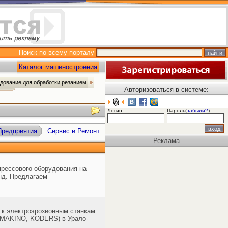
Поиск по всему порталу
Каталог машиностроения
дование для обработки резанием
Авторизоваться в системе:
Логин
Пароль(
забыли?
)
Предприятия
Сервис и Ремонт
Реклама
рессового оборудования на
нд. Предлагаем
 к электроэрозионным станкам
MAKINO, KODERS) в Урало-