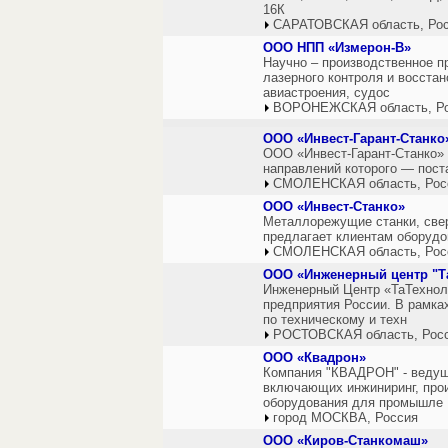
16К
САРАТОВСКАЯ область, Ро
ООО НПП «Измерон-В»
Научно – производственное п
лазерного контроля и восстан
авиастроения, судос
ВОРОНЕЖСКАЯ область, Р
ООО «Инвест-Гарант-Станко
ООО «Инвест-Гарант-Станко»
направлений которого — пост
СМОЛЕНСКАЯ область, Рос
ООО «Инвест-Станко»
Металлорежущие станки, свер
предлагает клиентам оборудо
СМОЛЕНСКАЯ область, Рос
ООО «Инженерный центр "Т
Инженерный Центр «ТаТехнол
предприятия России. В рамка
по техническому и техн
РОСТОВСКАЯ область, Рос
ООО «Квадрон»
Компания "КВАДРОН" - ведущ
включающих инжиниринг, прои
оборудования для промышле
город МОСКВА, Россия
ООО «Киров-Станкомаш»