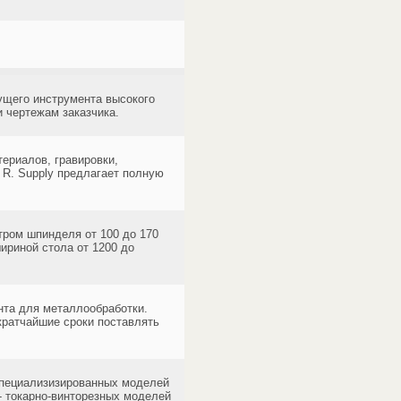
ущего инструмента высокого
и чертежам заказчика.
ериалов, гравировки,
 R. Supply предлагает полную
тром шпинделя от 100 до 170
ириной стола от 1200 до
та для металлообработки.
кратчайшие сроки поставлять
специализизированных моделей
- токарно-винторезных моделей