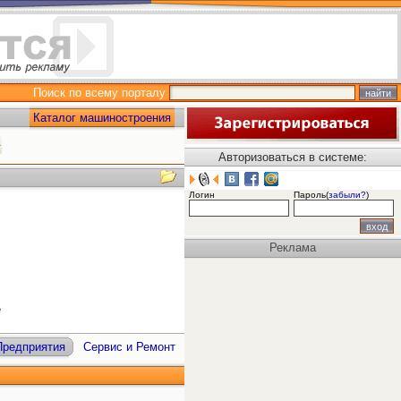
Поиск по всему порталу
Каталог машиностроения
Авторизоваться в системе:
Логин
Пароль(
забыли?
)
Реклама
е
Предприятия
Сервис и Ремонт