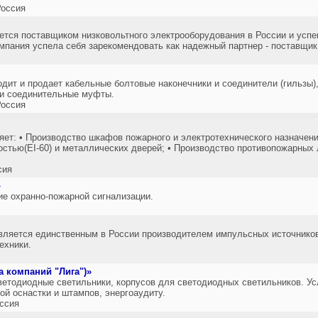
оссия
ется поставщиком низковольтного электрооборудования в России и успе
омпания успела себя зарекомендовать как надежный партнер - поставщик
т и продает кабельные болтовые наконечники и соединители (гильзы),
и соединительные муфты.
оссия
: • Производство шкафов пожарного и электротехнического назначени
стью(EI-60) и металлических дверей; • Производство противопожарных л
сия
»
ие охранно-пожарной сигнализации.
вляется единственным в России производителем импульсных источников
ехники.
 компаний "Лига")»
ветодиодные светильники, корпусов для светодиодных светильников. У
ой оснастки и штампов, энергоаудиту.
ссия