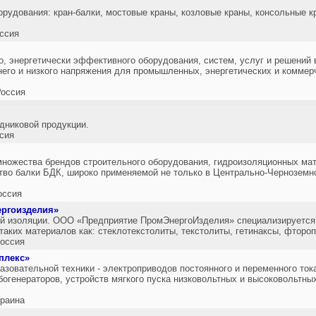
орудования: кран-балки, мостовые краны, козловые краны, консольные к
ссия
о, энергетически эффективного оборудования, систем, услуг и решений 
него и низкого напряжения для промышленных, энергетических и коммер
оссия
дниковой продукции.
сия
ножества брендов строительного оборудования, гидроизоляционных мат
тво балки БДК, широко применяемой не только в Центрально-Черноземном
оссия
ргоизделия»
й изоляции. ООО «Предприятие ПромЭнергоИзделия» специализируется 
таких материалов как: стеклотекстолиты, текстолиты, гетинаксы, фторо
оссия
плекс»
азовательной техники - электроприводов постоянного и переменного ток
огенераторов, устройств мягкого пуска низковольтных и высоковольтны
раина