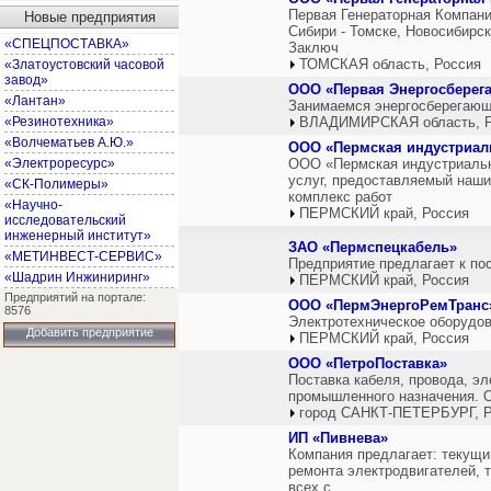
Первая Генераторная Компани
Новые предприятия
Сибири - Томске, Новосибирс
«СПЕЦПОСТАВКА»
Заключ
ТОМСКАЯ область, Россия
«Златоустовский часовой
завод»
ООО «Первая Энергосберег
«Лантан»
Занимаемся энергосберегаю
«Резинотехника»
ВЛАДИМИРСКАЯ область, Р
«Волчематьев А.Ю.»
ООО «Пермская индустриал
«Электроресурс»
ООО «Пермская индустриальн
услуг, предоставляемый наши
«СК-Полимеры»
комплекс работ
«Научно-
ПЕРМСКИЙ край, Россия
исследовательский
инженерный институт»
ЗАО «Пермспецкабель»
«МЕТИНВЕСТ-СЕРВИС»
Предприятие предлагает к пос
«Шадрин Инжиниринг»
ПЕРМСКИЙ край, Россия
Предприятий на портале:
ООО «ПермЭнергоРемТранс
8576
Электротехническое оборудов
Добавить предприятие
ПЕРМСКИЙ край, Россия
ООО «ПетроПоставка»
Поставка кабеля, провода, э
промышленного назначения. О
город САНКТ-ПЕТЕРБУРГ, Р
ИП «Пивнева»
Компания предлагает: текущи
ремонта электродвигателей, 
всех с