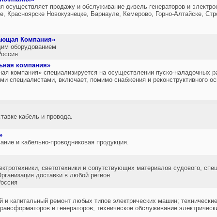
я осуществляет продажу и обслуживание дизель-генераторов и электрос
ке, Красноярске Новокузнецке, Барнауле, Кемерово, Горно-Алтайске, Ст
ающая Компания»
щим оборудованием
оссия
ьная компания»
ая компания» специализируется на осуществлении пуско-наладочных ра
ми специалистами, включает, помимо снабжения и реконструктивного ос
тавке кабель и провода.
»
ание и кабельно-проводниковая продукция.
лектротехники, светотехники и сопутствующих материалов судового, спе
рганизация доставки в любой регион.
оссия
й и капитальный ремонт любых типов электрических машин; технически
трансформаторов и генераторов; техническое обслуживание электрическ