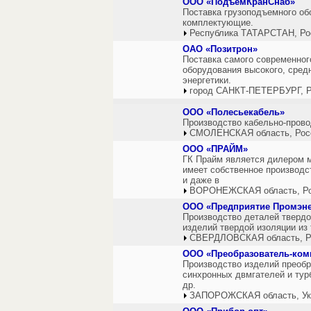
ООО «ПодъемКранСнаб»
Поставка грузоподъемного об
комплектующие.
Республика ТАТАРСТАН, Ро
ОАО «Позитрон»
Поставка самого современног
оборудования высокого, сред
энергетики.
город САНКТ-ПЕТЕРБУРГ, Р
ООО «Полесьекабель»
Производство кабельно-прово
СМОЛЕНСКАЯ область, Рос
ООО «ПРАЙМ»
ГК Прайм является дилером м
имеет собственное производс
и даже в
ВОРОНЕЖСКАЯ область, Р
ООО «Предприятие Промэне
Производство деталей твердо
изделий твердой изоляции из 
СВЕРДЛОВСКАЯ область, Р
ООО «Преобразователь-ком
Производство изделий преобр
синхронных двмгателей и турб
др.
ЗАПОРОЖСКАЯ область, Ук