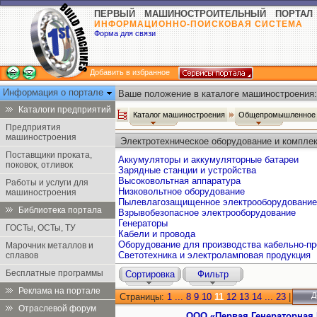
ПЕРВЫЙ МАШИНОСТРОИТЕЛЬНЫЙ ПОРТАЛ
ИНФОРМАЦИОННО-ПОИСКОВАЯ СИСТЕМА
Форма для связи
Добавить в избранное
Информация о портале
Ваше положение в каталоге машиностроения:
Каталоги предприятий
Каталог машиностроения
Общепромышленное 
Предприятия
машиностроения
Электротехническое оборудование и компл
Поставщики проката,
Аккумуляторы и аккумуляторные батареи
поковок, отливок
Зарядные станции и устройства
Высоковольтная аппаратура
Работы и услуги для
Низковольтное оборудование
машиностроения
Пылевлагозащищенное электрооборудование
Библиотека портала
Взрывобезопасное электрооборудование
Генераторы
ГОСТы, ОСТы, ТУ
Кабели и провода
Оборудование для производства кабельно-пр
Марочник металлов и
Светотехника и электроламповая продукция
сплавов
Бесплатные программы
Сортировка
Фильтр
Реклама на портале
Д
Страницы:
1
...
8
9
10
11
12
13
14
...
23
|
Отраслевой форум
ООО «Первая Генераторная