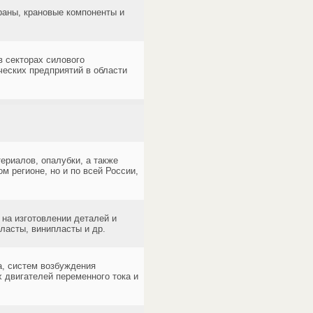
раны, крановые компоненты и
в секторах силового
ческих предприятий в области
ериалов, опалубки, а также
 регионе, но и по всей России,
на изготовлении деталей и
пласты, винипласты и др.
а, систем возбуждения
х двигателей переменного тока и