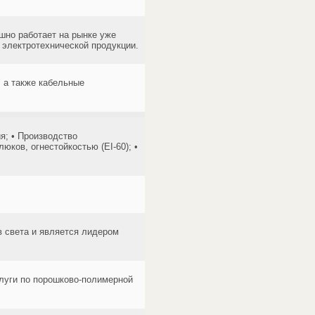
шно работает на рынке уже
 электротехнической продукции.
 а также кабельные
я; • Производство
юков, огнестойкостью (EI-60); •
 света и является лидером
слуги по порошково-полимерной