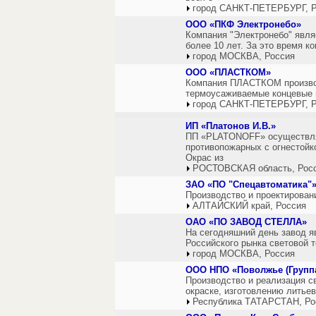
город САНКТ-ПЕТЕРБУРГ, Р
ООО «ПКФ Электронебо»
Компания "Электронебо" явля
более 10 лет. За это время к
город МОСКВА, Россия
ООО «ПЛАСТКОМ»
Компания ПЛАСТКОМ производи
термоусаживаемые концевые 
город САНКТ-ПЕТЕРБУРГ, Р
ИП «Платонов И.В.»
ПП «PLATONOFF» осуществляет
противопожарных с огнестойко
Окрас из
РОСТОВСКАЯ область, Рос
ЗАО «ПО "Спецавтоматика"
Производство и проектирован
АЛТАЙСКИЙ край, Россия
ОАО «ПО ЗАВОД СТЕЛЛА»
На сегодняшний день завод я
Российского рынка световой т
город МОСКВА, Россия
ООО НПО «Поволжье (Группа
Производство и реализация с
окраске, изготовлению литьев
Республика ТАТАРСТАН, Ро