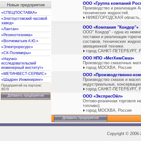
ООО «Группа компаний Рос
Новые предприятия
Производство и реализация 
«СПЕЦПОСТАВКА»
технических жидкостей.
НИЖЕГОРОДСКАЯ область,
«Златоустовский часовой
завод»
ООО «Компания "Кондор"»
«Лантан»
ООО" Кондор" - одна из немн
«Резинотехника»
поставки и реализации горюч
«Волчематьев А.Ю.»
составов, технических жидко
авиационной техники.
«Электроресурс»
город САНКТ-ПЕТЕРБУРГ, Р
«СК-Полимеры»
ООО НПО «МетХимСмаз»
«Научно-
Производство смазочных мат
исследовательский
город МОСКВА, Россия
инженерный институт»
«МЕТИНВЕСТ-СЕРВИС»
ООО «Производственно-ко
Производство смазок и масел
«Шадрин Инжиниринг»
индустриальные, консервацио
Предприятий на портале:
город САНКТ-ПЕТЕРБУРГ, Р
8579
Добавить предприятие
ООО «ЭкспресОйл»
Оптово-розничная торговля н
топливо).
город МОСКВА, Россия
Добавить предприятие
Copyright
©
2006-2