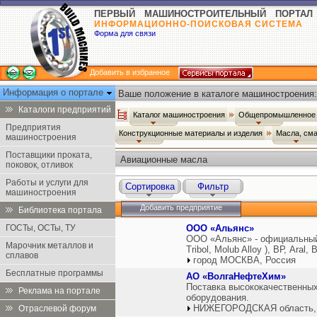
ПЕРВЫЙ МАШИНОСТРОИТЕЛЬНЫЙ ПОРТАЛ
ИНФОРМАЦИОННО-ПОИСКОВАЯ СИСТЕМА
Форма для связи
Добавить в избранное
Информация о портале
Ваше положение в каталоге машиностроения:
Каталоги предприятий
Каталог машиностроения
Общепромышленное 
Предприятия
Конструкционные материалы и изделия
Масла, см
машиностроения
Поставщики проката,
Авиационные масла
поковок, отливок
Работы и услуги для
Сортировка
Фильтр
машиностроения
Добавить предприятие
Библиотека портала
ГОСТы, ОСТы, ТУ
ООО «Альянс»
ООО «Альянс» - официальный 
Марочник металлов и
Tribol, Molub Alloy ), ВР, Aral,
сплавов
город МОСКВА, Россия
Бесплатные программы
АО «ВолгаНефтеХим»
Поставка высококачественных
Реклама на портале
оборудования.
НИЖЕГОРОДСКАЯ область,
Отраслевой форум