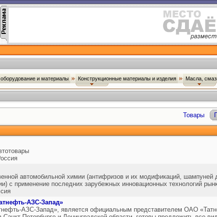
оборудование и материалы
Конструкционные материалы и изделия
Масла, сма
Товары
автотовары
оссия
енной автомобильной химии (антифризов и их модификаций, шампуней д
ии) с применение последних зарубежных инновационных технологий рынк
сия
атнефть-АЗС-Запад»
нефть-АЗС-Запад», является официальным представителем ОАО «Татн
 Санкт-Петербурге и Ленинградской области, готовы предложить все ви