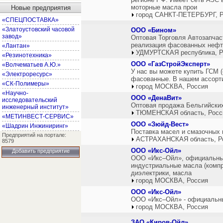
моторные масла прои
Новые предприятия
город САНКТ-ПЕТЕРБУРГ, Р
«СПЕЦПОСТАВКА»
«Златоустовский часовой
ООО «Бином»
завод»
Оптовая Торговля Автозапчас
реализация фасованных нефт
«Лантан»
УДМУРТСКАЯ республика, Р
«Резинотехника»
ООО «ГазСтройЭксперт»
«Волчематьев А.Ю.»
У нас вы можете купить ГСМ (
«Электроресурс»
фасованные. В нашем ассорти
«СК-Полимеры»
город МОСКВА, Россия
«Научно-
ООО «ДенаВит»
исследовательский
Оптовая продажа Бельгийских
инженерный институт»
ТЮМЕНСКАЯ область, Росс
«МЕТИНВЕСТ-СЕРВИС»
ООО «Зюйд-Вест»
«Шадрин Инжиниринг»
Поставка масел и смазочных 
Предприятий на портале:
АСТРАХАНСКАЯ область, Р
8579
ООО «Икс-Ойл»
Добавить предприятие
ООО «Икс–Ойл», официальный ди
индустриальные масла (компр
диэлектрики, масла
город МОСКВА, Россия
ООО «Икс-Ойл»
ООО «Икс–Ойл» - официальный д
город МОСКВА, Россия
ЗАО «Киров-Ойл»