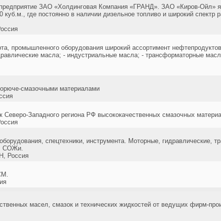
 предприятие ЗАО «Холдинговая Компания «ГРАНД». ЗАО «Киров-Ойл» 
 куб.м., где постоянно в наличии дизельное топливо и широкий спектр 
оссия
та, промышленного оборудования широкий ассортимент нефтепродуктов:
равлические масла; - индустриальные масла; - трансформаторные масла;
 горюче-смазочными материалами
ссия
к Северо-Западного региона РФ высококачественных смазочных материа
оссия
оборудования, спецтехники, инструмента. Моторные, гидравлические, т
, СОЖи.
, Россия
СМ.
ия
ственных масел, смазок и технических жидкостей от ведущих фирм-про