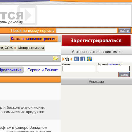
Поиск по всему порталу
Каталог машиностроения
зки, СОЖ
Моторные масла
Авторизоваться в системе:
Логин
Пароль(
забыли?
)
Предприятия
Сервис и Ремонт
Реклама
ля бесконтактной мойки,
а химических продуктов.
ефть» в Северо-Западном
ды нефтепродуктов, а так же