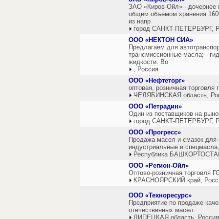
ЗАО «Киров-Ойл» - дочернее
общим объемом хранения 1600
из напр
город САНКТ-ПЕТЕРБУРГ, Р
ООО «НЕКТОН СИА»
Предлагаем для автотранспор
трансмиссионные масла; - гид
жидкости. Во
, Россия
ООО «Нефтеторг»
оптовая, розничная торговля
ЧЕЛЯБИНСКАЯ область, Ро
ООО «Петрадин»
Один из поставщиков на рыно
город САНКТ-ПЕТЕРБУРГ, Р
ООО «Прогресс»
Продажа масел и смазок для 
индустриальные и спецмасла
Республика БАШКОРТОСТАН
ООО «Регион-Ойл»
Оптово-розничная торговля Г
КРАСНОЯРСКИЙ край, Росс
ООО «Техноресурс»
Предприятие по продаже каче
отечественных масел.
ЛИПЕЦКАЯ область, Россия