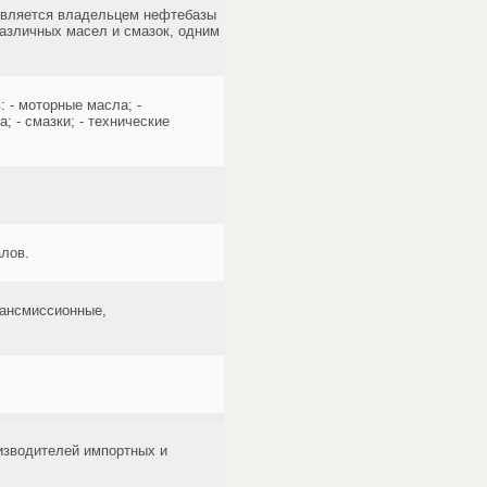
является владельцем нефтебазы
различных масел и смазок, одним
 - моторные масла; -
 - смазки; - технические
лов.
рансмиссионные,
изводителей импортных и