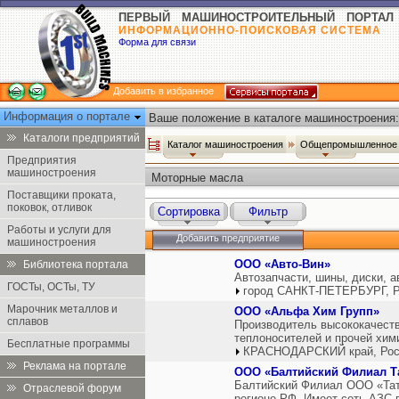
ПЕРВЫЙ МАШИНОСТРОИТЕЛЬНЫЙ ПОРТАЛ
ИНФОРМАЦИОННО-ПОИСКОВАЯ СИСТЕМА
Форма для связи
Добавить в избранное
Информация о портале
Ваше положение в каталоге машиностроения:
Каталоги предприятий
Каталог машиностроения
Общепромышленное 
Предприятия
машиностроения
Моторные масла
Поставщики проката,
поковок, отливок
Сортировка
Фильтр
Работы и услуги для
Добавить предприятие
машиностроения
ООО «Авто-Вин»
Библиотека портала
Автозапчасти, шины, диски, 
ГОСТы, ОСТы, ТУ
город САНКТ-ПЕТЕРБУРГ, Р
Марочник металлов и
ООО «Альфа Хим Групп»
сплавов
Производитель высококачеств
теплоносителей и прочей хим
Бесплатные программы
КРАСНОДАРСКИЙ край, Рос
Реклама на портале
ООО «Балтийский Филиал Т
Балтийский Филиал ООО «Тат
Отраслевой форум
регионе РФ. Имеет сеть АЗС в