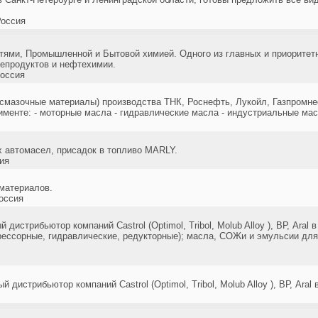
оссия
тями, Промышленной и Бытовой химией. Одного из главных и приоритет
епродуктов и нефтехимии.
оссия
смазочные материалы) производства ТНК, Роснефть, Лукойл, Газпромнеф
менте: - моторные масла - гидравлические масла - индустриальные мас
 автомасел, присадок в топливо MARLY.
ия
материалов.
оссия
стрибьютор компаний Castrol (Optimol, Tribol, Molub Alloy ), ВР, Aral 
ессорные, гидравлические, редукторные); масла, СОЖи и эмульсии для
истрибьютор компаний Castrol (Optimol, Tribol, Molub Alloy ), ВР, Aral 