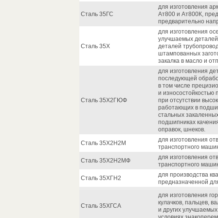
для изготовления ар
Сталь 35ГС
Ат800 и Ат800К, пре
предварительно нап
для изготовления осе
улучшаемых деталей,
Сталь 35Х
деталей трубопровод
штампованных загото
закалка в масло и отп
для изготовления де
последующей обработ
в том числе прецизи
и износостойкостью 
Сталь 35Х2ГЮФ
при отсутствии высо
работающих в подшип
стальных закаленных
подшипниках качения;
оправок, шнеков.
для изготовления от
Сталь 35Х2Н2М
транспортного маши
для изготовления от
Сталь 35Х2Н2МФ
транспортного маши
для производства кв
Сталь 35ХГН2
предназначенной для
для изготовления го
кулачков, пальцев, в
Сталь 35ХГСА
и других улучшаемых
условиях знакоперем