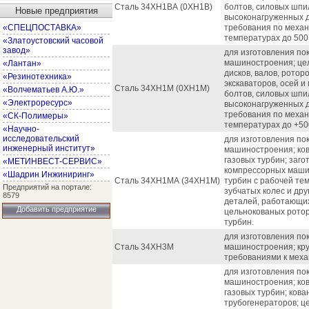
Сталь 34ХН1ВА (0ХН1В)
болтов, силовых шпи
Новые предприятия
высоконагруженных д
«СПЕЦПОСТАВКА»
требования по механ
температурах до 500
«Златоустовский часовой
завод»
для изготовления по
машиностроения; цел
«Лантан»
дисков, валов, ротор
«Резинотехника»
экскаваторов, осей и
Сталь 34ХН1М (0ХН1М)
«Волчематьев А.Ю.»
болтов, силовых шпи
«Электроресурс»
высоконагруженных д
требования по механ
«СК-Полимеры»
температурах до +50
«Научно-
исследовательский
для изготовления по
инженерный институт»
машиностроения; ков
газовых турбин; заг
«МЕТИНВЕСТ-СЕРВИС»
компрессорных машин
«Шадрин Инжиниринг»
Сталь 34ХН1МА (34ХН1М)
турбин с рабочей те
Предприятий на портале:
зубчатых колес и др
8579
деталей, работающих
Добавить предприятие
цельнокованых рото
турбин.
для изготовления по
Сталь 34ХН3М
машиностроения; кру
требованиями к меха
для изготовления по
машиностроения; ков
газовых турбин; кова
трубогенераторов; це