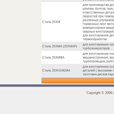
для производства де
шпилек, болтов, гаек
ответственных детал
скоростей при темпе
различных улучшаемы
Сталь 35ХМ
тормозных лент мото
компрессорных машин
сварных конструкций
для изготовления де
термообработки.
для изготовления заг
Сталь 35ХМА (35ХМАР)
турбогенераторов.
для изготовления по
Сталь 35ХМФА
машиностроения; вал
трубопроводов, рабо
для изготовления осе
Сталь 35ХН1М2ФА
деталей с высокими 
заготовок дисков пар
Copyright
©
2006-2