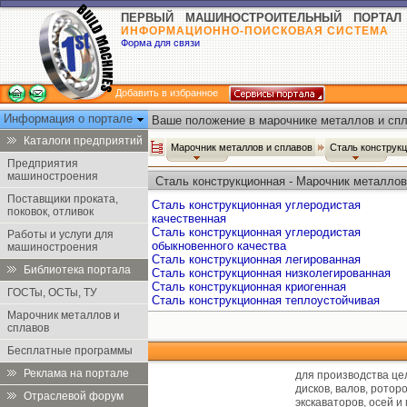
ПЕРВЫЙ МАШИНОСТРОИТЕЛЬНЫЙ ПОРТАЛ
ИНФОРМАЦИОННО-ПОИСКОВАЯ СИСТЕМА
Форма для связи
Добавить в избранное
Информация о портале
Ваше положение в марочнике металлов и спл
Каталоги предприятий
Марочник металлов и сплавов
Сталь конструк
Предприятия
машиностроения
Сталь конструкционная - Марочник металлов
Поставщики проката,
Сталь конструкционная углеродистая
поковок, отливок
качественная
Сталь конструкционная углеродистая
Работы и услуги для
обыкновенного качества
машиностроения
Сталь конструкционная легированная
Библиотека портала
Сталь конструкционная низколегированная
Сталь конструкционная криогенная
ГОСТы, ОСТы, ТУ
Сталь конструкционная теплоустойчивая
Марочник металлов и
сплавов
Бесплатные программы
Реклама на портале
для производства це
дисков, валов, ротор
Отраслевой форум
экскаваторов, осей и