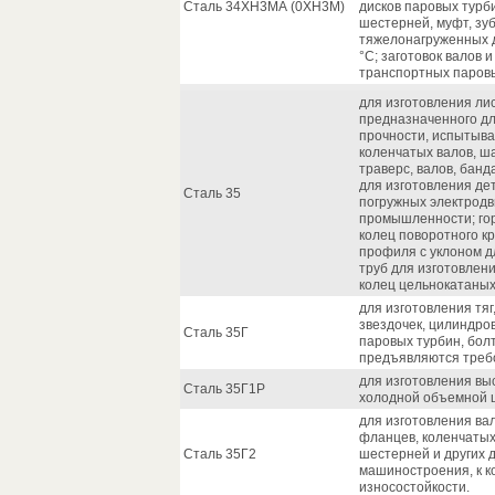
Сталь 34ХН3МА (0ХН3М)
дисков паровых турби
шестерней, муфт, зуб
тяжелонагруженных 
°С; заготовок валов
транспортных паровы
для изготовления лис
предназначенного дл
прочности, испытыва
коленчатых валов, ша
траверс, валов, банд
для изготовления де
Сталь 35
погружных электродв
промышленности; гор
колец поворотного кр
профиля с уклоном 
труб для изготовлен
колец цельнокатаных
для изготовления тяг,
звездочек, цилиндро
Сталь 35Г
паровых турбин, болт
предъявляются треб
для изготовления в
Сталь 35Г1Р
холодной объемной 
для изготовления вал
фланцев, коленчатых 
Сталь 35Г2
шестерней и других 
машиностроения, к 
износостойкости.