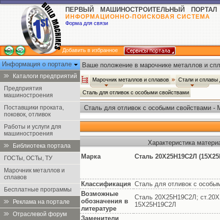
ПЕРВЫЙ МАШИНОСТРОИТЕЛЬНЫЙ ПОРТАЛ
ИНФОРМАЦИОННО-ПОИСКОВАЯ СИСТЕМА
Форма для связи
Добавить в избранное
Информация о портале
Ваше положение в марочнике металлов и спл
Каталоги предприятий
Марочник металлов и сплавов
Стали и сплавы
Предприятия
Сталь для отливок с особыми свойствами
машиностроения
Поставщики проката,
Сталь для отливок с особыми свойствами - 
поковок, отливок
Работы и услуги для
машиностроения
Характеристика матери
Библиотека портала
Марка
Сталь 20Х25Н19С2Л (15Х25
ГОСТы, ОСТы, ТУ
Марочник металлов и
сплавов
Классификация
Сталь для отливок с особы
Бесплатные программы
Возможные
Сталь 20Х25Н19С2Л; ст.20Х
обозначения в
Реклама на портале
15Х25Н19С2Л
литературе
Отраслевой форум
Заменители