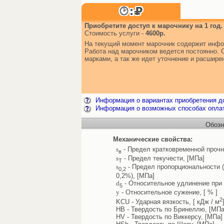
Приобретите доступ к марочнику на 1 год.
Стоимость услуги -
4600р.
На текущий момент марочник содержит инфо
Работа над марочником ведется постоянно. 
марками, а так же идет уточнение и расшир
Информация о вариантах приобретения до
Информация о возможных способах опла
Обозн
Механические свойства:
s
- Предел кратковременной прочн
в
s
- Предел текучести, [МПа]
Т
s
- Предел пропорциональности 
0,2
0,2%), [МПа]
d
- Относительное удлинение при 
5
y
- Относительное сужение, [ % ]
2
KCU - Ударная вязкость, [ кДж / м
HB - Твердость по Бринеллю, [МПа
HV - Твердость по Виккерсу, [МПа]