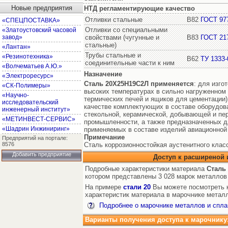
Новые предприятия
НТД регламентирующие качество
Отливки стальные
В82
ГОСТ 97
«СПЕЦПОСТАВКА»
Отливки со специальными
«Златоустовский часовой
завод»
свойствами (чугунные и
В83
ГОСТ 21
стальные)
«Лантан»
Трубы стальные и
«Резинотехника»
В62
ТУ 1333-
соединительные части к ним
«Волчематьев А.Ю.»
Назначение
«Электроресурс»
Сталь 20Х25Н19С2Л
применяется
: для изго
«СК-Полимеры»
высоких температурах в сильно нагруженном 
«Научно-
термических печей и ящиков для цементации)
исследовательский
качестве комплектующих в составе оборудов
инженерный институт»
стекольной, керамической, добывающей и п
«МЕТИНВЕСТ-СЕРВИС»
промышленности, а также предназначенных дл
«Шадрин Инжиниринг»
применяемых в составе изделий авиационной
Примечание
Предприятий на портале:
8576
Сталь коррозионностойкая аустенитного класс
Добавить предприятие
Доступ к расширеной
Подробные характеристики материала
Сталь
котором представлены 3 028 марок металлов
На примере
стали 20
Вы можете посмотреть к
характеристик материала в марочнике металл
Подробнее о марочнике металлов и спла
Варианты получения доступа к марочнику