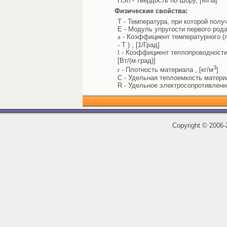
HSh - Твердость по Шору, [МПа]
Физические свойства:
T - Температура, при которой полу
E - Модуль упругости первого рода
a
- Коэффициент температурного (л
- T ) , [1/Град]
l
- Коэффициент теплопроводности 
[Вт/(м·град)]
3
r
- Плотность материала , [кг/м
]
C - Удельная теплоемкость материал
R - Удельное электросопротивлени
Copyright
©
2006-2