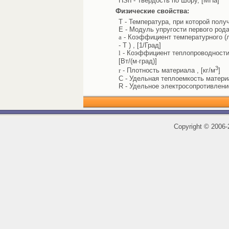
HSh - Твердость по Шору, [МПа]
Физические свойства:
T - Температура, при которой полу
E - Модуль упругости первого рода
a
- Коэффициент температурного (л
- T ) , [1/Град]
l
- Коэффициент теплопроводности 
[Вт/(м·град)]
3
r
- Плотность материала , [кг/м
]
C - Удельная теплоемкость материал
R - Удельное электросопротивлени
Copyright
©
2006-2