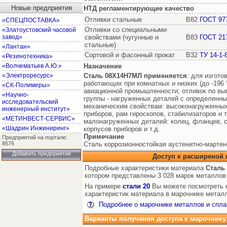
Новые предприятия
НТД регламентирующие качество
Отливки стальные
В82
ГОСТ 97
«СПЕЦПОСТАВКА»
Отливки со специальными
«Златоустовский часовой
завод»
свойствами (чугунные и
В83
ГОСТ 21
стальные)
«Лантан»
Сортовой и фасонный прокат
В32
ТУ 14-1-
«Резинотехника»
«Волчематьев А.Ю.»
Назначение
«Электроресурс»
Сталь 08Х14Н7МЛ
применяется
: для изгото
работающих при комнатных и низких (до -196
«СК-Полимеры»
авиационной промышленности; отливок по в
«Научно-
группы - нагруженных деталей с определенны
исследовательский
механическим свойствам: высоконагруженных
инженерный институт»
приборов, рам гироскопов, стабилизаторов и т.
«МЕТИНВЕСТ-СЕРВИС»
малонагруженных деталей: колец, фланцев, 
«Шадрин Инжиниринг»
корпусов приборов и т.д.
Примечание
Предприятий на портале:
8576
Сталь коррозионностойкая аустенитно-мартен
Добавить предприятие
Доступ к расширеной
Подробные характеристики материала
Сталь
котором представлены 3 028 марок металлов
На примере
стали 20
Вы можете посмотреть к
характеристик материала в марочнике металл
Подробнее о марочнике металлов и спла
Варианты получения доступа к марочнику