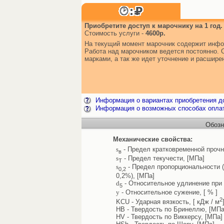
Приобретите доступ к марочнику на 1 год.
Стоимость услуги -
4600р.
На текущий момент марочник содержит инфо
Работа над марочником ведется постоянно. 
марками, а так же идет уточнение и расшир
Информация о вариантах приобретения до
Информация о возможных способах опла
Обозн
Механические свойства:
s
- Предел кратковременной прочн
в
s
- Предел текучести, [МПа]
Т
s
- Предел пропорциональности 
0,2
0,2%), [МПа]
d
- Относительное удлинение при 
5
y
- Относительное сужение, [ % ]
2
KCU - Ударная вязкость, [ кДж / м
HB - Твердость по Бринеллю, [МПа
HV - Твердость по Виккерсу, [МПа]