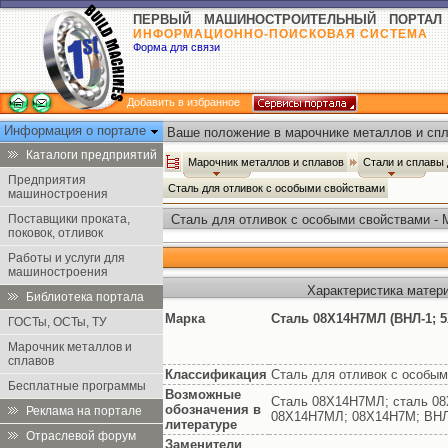
ПЕРВЫЙ МАШИНОСТРОИТЕЛЬНЫЙ ПОРТАЛ
ИНФОРМАЦИОННО-ПОИСКОВАЯ СИСТЕМА
Форма для связи
Добавить в избранное
Информация о портале
Ваше положение в марочнике металлов и спл
Каталоги предприятий
Марочник металлов и сплавов
Стали и сплавы
Предприятия
Сталь для отливок с особыми свойствами
машиностроения
Поставщики проката,
Сталь для отливок с особыми свойствами - 
поковок, отливок
Работы и услуги для
машиностроения
Характеристика матер
Библиотека портала
Марка
Сталь 08Х14Н7МЛ (ВНЛ-1; 
ГОСТы, ОСТы, ТУ
Марочник металлов и
сплавов
Классификация
Сталь для отливок с особы
Бесплатные программы
Возможные
Сталь 08Х14Н7МЛ; сталь 08
обозначения в
Реклама на портале
08Х14Н7МЛ; 08Х14Н7М; ВНЛ
литературе
Отраслевой форум
Заменители