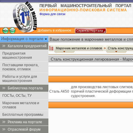
ПЕРВЫЙ МАШИНОСТРОИТЕЛЬНЫЙ ПОРТАЛ
ИНФОРМАЦИОННО-ПОИСКОВАЯ СИСТЕМА
Форма для связи
Добавить в избранное
Информация о портале
Ваше положение в марочнике металлов и спл
Каталоги предприятий
Марочник металлов и сплавов
Сталь конструк
Предприятия
машиностроения
Сталь конструкционная легированная - Маро
Поставщики проката,
поковок, отливок
Работы и услуги для
машиностроения
для производства листовых слитко
Библиотека портала
Сталь АК50
горячей пластической деформации 
ГОСТы, ОСТы, ТУ
судостроения.
Марочник металлов и
сплавов
Бесплатные программы
Реклама на портале
Отраслевой форум