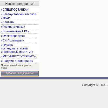
Новые предприятия
«СПЕЦПОСТАВКА»
«Златоустовский часовой
завод»
«Лантан»
«Резинотехника»
«Волчематьев А.Ю.»
«Электроресурс»
«СК-Полимеры»
«Научно-
исследовательский
инженерный институт»
«МЕТИНВЕСТ-СЕРВИС»
«Шадрин Инжиниринг»
Предприятий на портале:
8576
Добавить предприятие
Copyright
©
2006-2