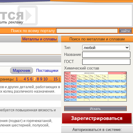
Поиск по всему порталу
Металлы и сплавы
Поиск по металлам и сплавам
Тип
Название
ГОСТ
Химический состав
Марочник
Поставщики
траницы:
1
...
4
5
6
7
8
9
10
...
15
|
ков и других деталей, работающих в
х колец различного назначения.
требуется повышенная вязкость и
ния (подкат) и горячекатаной,
вления шестерней, полуосей,
Авторизоваться в системе: