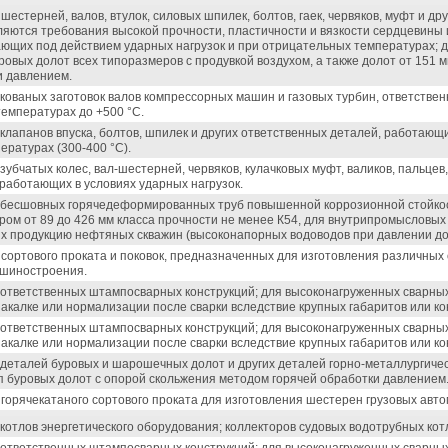
шестерней, валов, втулок, силовых шпилек, болтов, гаек, червяков, муфт и др
яются требования высокой прочности, пластичности и вязкости сердцевины 
ающих под действием ударных нагрузок и при отрицательных температурах; 
овых долот всех типоразмеров с продувкой воздухом, а также долот от 151 м
и давлением.
 кованых заготовок валов компрессорных машин и газовых турбин, ответстве
емпературах до +500 °С.
клапанов впуска, болтов, шпилек и других ответственных деталей, работающ
ратурах (300-400 °С).
зубчатых колес, вал-шестерней, червяков, кулачковых муфт, валиков, пальцев,
 работающих в условиях ударных нагрузок.
 бесшовных горячедеформированных труб повышенной коррозионной стойкости
ом от 89 до 426 мм класса прочности не менее К54, для внутрипромысловых
 продукцию нефтяных скважин (высоконапорных водоводов при давлении до 
 сортового проката и поковок, предназначенных для изготовления различных
ашиностроения.
 ответственных штампосварных конструкций; для высоконагруженных сварных 
акалке или нормализации после сварки вследствие крупных габаритов или ко
 ответственных штампосварных конструкций; для высоконагруженных сварных 
акалке или нормализации после сварки вследствие крупных габаритов или ко
 деталей буровых и шарошечных долот и других деталей горно-металлургич
п буровых долот с опорой скольжения методом горячей обработки давлением
 горячекатаного сортового проката для изготовления шестерен грузовых авт
котлов энергетического оборудования; коллекторов судовых водотрубных кот