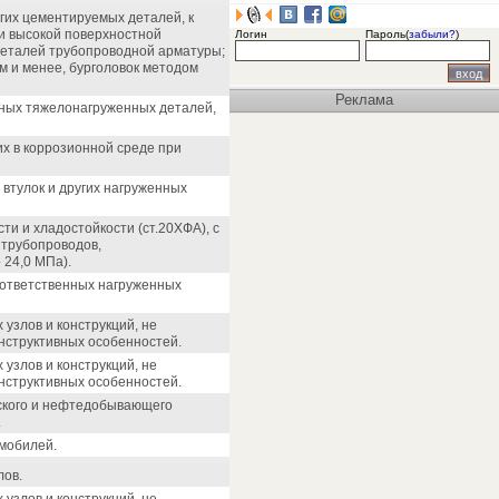
угих цементируемых деталей, к
и высокой поверхностной
Логин
Пароль(
забыли?
)
деталей трубопроводной арматуры;
м и менее, бурголовок методом
Реклама
нных тяжелонагруженных деталей,
их в коррозионной среде при
 втулок и других нагруженных
 и хладостойкости (ст.20ХФА), с
 трубопроводов,
24,0 МПа).
 ответственных нагруженных
узлов и конструкций, не
нструктивных особенностей.
узлов и конструкций, не
нструктивных особенностей.
еского и нефтедобывающего
.
омобилей.
лов.