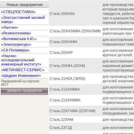
Новые предприятия
для производства 
которым предъявл
«СПЕЦПОСТАВКА»
Сталь 20ХН3А
твердости, работ
«Златоустовский часовой
лап и шарошек бур
завод»
горячей обработк
«Лантан»
для изготовления
Сталь 20ХН3МФА (20ХН3МФ)
«Резинотехника»
работающих при т
«Волчематьев А.Ю.»
для изготовления 
Сталь 20ХН4ФА
повышенных темпе
«Электроресурс»
«СК-Полимеры»
для изготовления 
Сталь 20ХНР
крупных деталей,
«Научно-
исследовательский
для изготовления
инженерный институт»
Сталь 20ХФА (20ХФ)
наружным диаметр
«МЕТИНВЕСТ-СЕРВИС»
транспортирующих
«Шадрин Инжиниринг»
для производства
Сталь 21Н5А (ЭИ56)
деталей энергом
Предприятий на портале:
8577
для изготовления
Сталь 21Х2НВФА
Добавить предприятие
подвергающихся з
для изготовления
Сталь 21Х2НМФА
подвергающихся з
для изготовления
Сталь 22ХГНМА (22ХГНМ)
оборудования; ла
Сталь 22ХНМ
для производства
Сталь 23Г2Д
для изготовления 