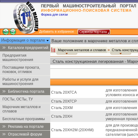
ПЕРВЫЙ МАШИНОСТРОИТЕЛЬНЫЙ ПОРТАЛ
ИНФОРМАЦИОННО-ПОИСКОВАЯ СИСТЕМА
Форма для связи
Добавить в избранное
Информация о портале
Ваше положение в марочнике металлов и спл
Каталоги предприятий
Марочник металлов и сплавов
Сталь конструк
Предприятия
машиностроения
Сталь конструкционная легированная - Маро
Поставщики проката,
поковок, отливок
Работы и услуги для
машиностроения
для изготовления 
Библиотека портала
Сталь 20ХГСА
условиях износа 
ГОСТы, ОСТы, ТУ
Сталь 20ХГСР
для изготовления
Марочник металлов и
Сталь 20ХМ
для изготовления 
сплавов
для изготовления 
Сталь 20ХН
Бесплатные программы
умеренная прокал
для для производс
Реклама на портале
Сталь 20ХН2М (20ХНМ)
предназначенной 
Отраслевой форум
сателлитов (шест