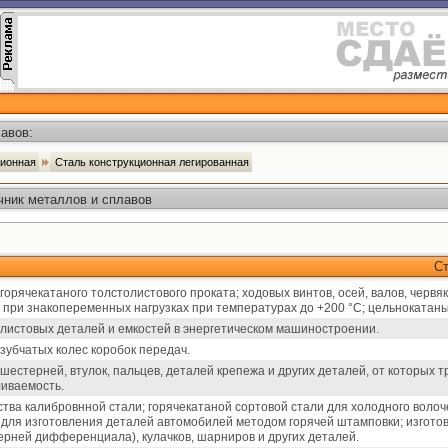
авов:
ционная
Сталь конструкционная легированная
чник металлов и сплавов
С
горячекатаного толстолистового проката; ходовых винтов, осей, валов, червя
и при знакопеременных нагрузках при температурах до +200 °С; цельнокатаны
 листовых деталей и емкостей в энергетическом машиностроении.
зубчатых колес коробок передач.
шестерней, втулок, пальцев, деталей крепежа и других деталей, от которых 
иваемость.
тва калибровнной стали; горячекатаной сортовой стали для холодного волоче
для изготовления деталей автомобилей методом горячей штамповки; изгото
ерней дифференциала), кулачков, шарниров и других деталей.