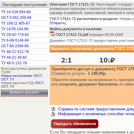
Последние поступления
Описание ГОСТ 17521-72:
Настоящий стандарт 
размерные признаки и является обязательным п
ТУ 16-526.694-86
одежды в швейной, трикотажной, меховой и гал
ОСТ 4.091.209-88
ГОСТ 17521-72 расположен в разделе:
Нормы ра
[
Открыть
]
ТУ 108.11.905-87
ТУ 24.05.144-88
Файлы документа в наличии:
ТУ 29-02-774-92
ГОСТ 17521-72.pdf
передан 06.09.2006
ТУ 6-09-5146-84
Документ ГОСТ 17521-72 предоставлен участник
ОСТ 84-2268-86
Варианты получения документа ГОСТ 1752
ТУ 48-21-521-76
ТУ 48-21-30-82
ТУ 48-5-152-78
Всего доступных документов:
Приобретите доступ к документу ГОСТ 175
71299
Стоимость услуги -
1 148,00р.
Новые поступления
:
ГОСТ
,
ОСТ
,
ТУ
Обратите внимание на возможность приобр
Новые карточки НТД:
ГОСТ
,
или
получить документ бесплатно
по обме
ОСТ
,
ТУ
Добавить документ
Справка по системе предоставления док
Информация о возможных способах опла
Если Вы обладаете новыми изменениями к до