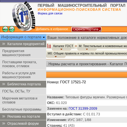
ПЕРВЫЙ МАШИНОСТРОИТЕЛЬНЫЙ ПОРТАЛ
ИНФОРМАЦИОННО-ПОИСКОВАЯ СИСТЕМА
Форма для связи
Добавить в избранное
Информация о портале
Ваше положение в каталоге нормативных док
Каталоги предприятий
Каталог ГОСТ
М: Текстильные и кожевенные м
Предприятия
М0: Общие правила и нормы по легкой промышленно
машиностроения
Поставщики проката,
Нормы расчета и проектирования - Каталог 
поковок, отливок
Работы и услуги для
машиностроения
ГОСТ 17521-72
Номер:
Библиотека портала
ГОСТы, ОСТы, ТУ
Название:
Типовые фигуры мужчин. Размерные 
Марочник металлов и
сплавов
ОКС:
61.020
Заменен на:
ГОСТ 31399-2009
Бесплатные программы
Вступил в действие:
С 01.01.73
Реклама на портале
Изменения:
ИУС 3/87, 1/88
Отраслевой форум
Страниц:
41 (А5)