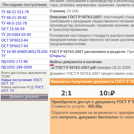
питания; требования к производству и реализац
Последние поступления
тара; упаковка; маркировка; хранение; правила 
Страниц:
15 (А4)
ТУ 48-21-521-76
Описание ГОСТ Р 50763-2007:
Настоящий станд
ТУ 48-21-30-82
требования к продукции общественного питания
ТУ 48-5-152-78
производству, реализации, правилам приемки, м
ОСТ 15-56-93
и транспортированию.
ТУ 26-0304-55-95
Положения настоящего стандарта распространя
предприятиями общественного питания различ
ОСТ 5Р.9013-84
предпринимателями.
ОСТ 5Р.6017-94
ТУ 16-90 ИАКЯ.065179.030
ГОСТ Р 50763-2007 расположен в разделе:
Прим
ТУ
[
Открыть
]
РД 0352-172-96
Файлы документа в наличии:
РД 0352-189-2000
ГОСТ Р 50763-2007.pdf
передан 18.11.2009
Всего доступных документов:
Документ ГОСТ Р 50763-2007 предоставлен учас
71292
Новые поступления
:
ГОСТ
,
Варианты получения документа ГОСТ Р 50
ОСТ
,
ТУ
Новые карточки НТД:
ГОСТ
,
ОСТ
,
ТУ
Добавить документ
Приобретите доступ к документу ГОСТ Р 5
Стоимость услуги -
420,00р.
Обратите внимание на возможность приобр
или
получить документ бесплатно
по обме