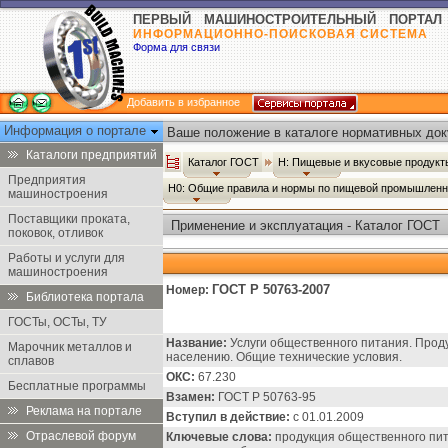
ПЕРВЫЙ МАШИНОСТРОИТЕЛЬНЫЙ ПОРТАЛ
ИНФОРМАЦИОННО-ПОИСКОВАЯ СИСТЕМА
Форма для связи
Добавить в избранное
Информация о портале
Ваше положение в каталоге нормативных док
Каталоги предприятий
Каталог ГОСТ
Н: Пищевые и вкусовые продук
Предприятия
Н0: Общие правила и нормы по пищевой промышлен
машиностроения
Поставщики проката,
Применение и эксплуатация - Каталог ГОСТ
поковок, отливок
Работы и услуги для
машиностроения
ГОСТ Р 50763-2007
Номер:
Библиотека портала
ГОСТы, ОСТы, ТУ
Название:
Услуги общественного питания. Прод
Марочник металлов и
населению. Общие технические условия.
сплавов
ОКС:
67.230
Бесплатные программы
Взамен:
ГОСТ Р 50763-95
Реклама на портале
Вступил в действие:
с 01.01.2009
Отраслевой форум
Ключевые слова:
продукция общественного пит