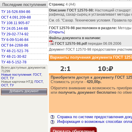
Последние поступления
Страниц:
4 (А4)
Описание ГОСТ 12570-98:
Настоящий стандарт р
ТУ 16-526.694-86
рафинад, сахар-сырец и устанавливает методы о
ОСТ 4.091.209-88
См. сб. "Сахар. Технические условия. Правила п
ТУ 108.11.905-87
ГОСТ 12570-98 расположен в разделе:
Методы и
ТУ 24.05.144-88
[
Открыть
]
ТУ 29-02-774-92
Файлы документа в наличии:
ТУ 6-09-5146-84
ГОСТ 12570-98.pdf
передан 06.09.2006
ОСТ 84-2268-86
Документ ГОСТ 12570-98 предоставлен участник
ТУ 48-21-521-76
ТУ 48-21-30-82
Варианты получения документа ГОСТ 1257
ТУ 48-5-152-78
Всего доступных документов:
71299
Новые поступления
:
ГОСТ
,
Приобретите доступ к документу ГОСТ 125
ОСТ
,
ТУ
Стоимость услуги -
420,00р.
Новые карточки НТД:
ГОСТ
,
ОСТ
,
ТУ
Обратите внимание на возможность приобр
Добавить документ
или
получить документ бесплатно
по обме
Справка по системе предоставления док
Информация о возможных способах опла