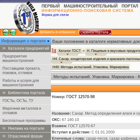
ПЕРВЫЙ МАШИНОСТРОИТЕЛЬНЫЙ ПОРТАЛ
ИНФОРМАЦИОННО-ПОИСКОВАЯ СИСТЕМА
Форма для связи
Добавить в избранное
Информация о портале
Ваше положение в каталоге нормативных док
Каталоги предприятий
Каталог ГОСТ
Н: Пищевые и вкусовые продук
Предприятия
Н4: Сахар, кондитерские изделия и крахмало-паточн
машиностроения
Н49: Методы испытаний. Упаковка. Маркировка
Поставщики проката,
поковок, отливок
Методы испытаний. Упаковка. Маркировка - 
Работы и услуги для
машиностроения
Библиотека портала
ГОСТ 12570-98
Номер:
ГОСТы, ОСТы, ТУ
Марочник металлов и
сплавов
Название:
Сахар. Метод определения влаги и су
ОКС:
67.180.10
Бесплатные программы
Взамен:
ГОСТ 12570-67
Реклама на портале
Вступил в действие:
С 01.01.2000
Отраслевой форум
Ключевые слова:
сахар-песок, сахар-рафинад, 