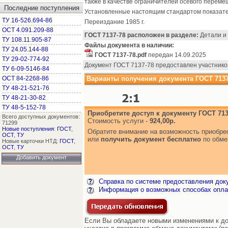
также в качестве ограничителей осевого перем
Последние поступления
Установленные настоящим стандартом показател
ТУ 16-526.694-86
Переиздание 1985 г.
ОСТ 4.091.209-88
ГОСТ 7137-78 расположен в разделе:
Детали и 
ТУ 108.11.905-87
Файлы документа в наличии:
ТУ 24.05.144-88
ГОСТ 7137-78.pdf
передан 14.09.2025
ТУ 29-02-774-92
Документ ГОСТ 7137-78 предоставлен участнико
ТУ 6-09-5146-84
ОСТ 84-2268-86
Варианты получения документа ГОСТ 7137
ТУ 48-21-521-76
ТУ 48-21-30-82
ТУ 48-5-152-78
Приобретите доступ к документу ГОСТ 713
Всего доступных документов:
Стоимость услуги -
924,00р.
71299
Новые поступления
:
ГОСТ
,
Обратите внимание на возможность приобр
ОСТ
,
ТУ
или
получить документ бесплатно
по обме
Новые карточки НТД:
ГОСТ
,
ОСТ
,
ТУ
Добавить документ
Справка по системе предоставления док
Информация о возможных способах опла
Если Вы обладаете новыми изменениями к док