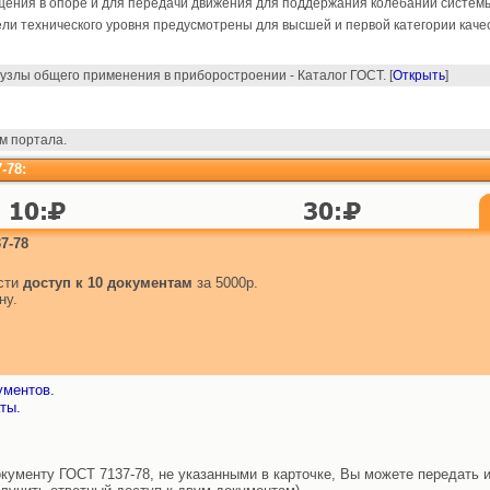
ещения в опоре и для передачи движения для поддержания колебаний систем
и технического уровня предусмотрены для высшей и первой категории качес
узлы общего применения в приборостроении - Каталог ГОСТ. [
Открыть
]
м портала.
-78:
7-78
ести
доступ к 10 документам
за 5000р.
ну.
ументов.
ты.
ументу ГОСТ 7137-78, не указанными в карточке, Вы можете передать и