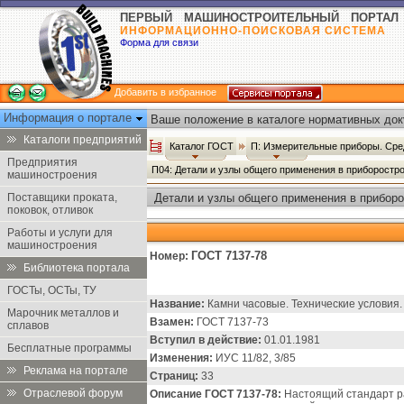
ПЕРВЫЙ МАШИНОСТРОИТЕЛЬНЫЙ ПОРТАЛ
ИНФОРМАЦИОННО-ПОИСКОВАЯ СИСТЕМА
Форма для связи
Добавить в избранное
Информация о портале
Ваше положение в каталоге нормативных док
Каталоги предприятий
Каталог ГОСТ
П: Измерительные приборы. Сре
Предприятия
П04: Детали и узлы общего применения в приборостр
машиностроения
Поставщики проката,
Детали и узлы общего применения в приборо
поковок, отливок
Работы и услуги для
машиностроения
ГОСТ 7137-78
Номер:
Библиотека портала
ГОСТы, ОСТы, ТУ
Название:
Камни часовые. Технические условия.
Марочник металлов и
Взамен:
ГОСТ 7137-73
сплавов
Вступил в действие:
01.01.1981
Бесплатные программы
Изменения:
ИУС 11/82, 3/85
Реклама на портале
Страниц:
33
Отраслевой форум
Описание ГОСТ 7137-78:
Настоящий стандарт ра