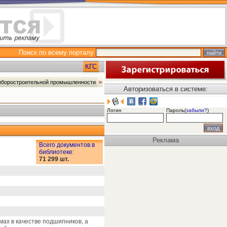
Поиск по всему порталу
КГС
риборостроительной промышленности
Авторизоваться в системе:
Логин
Пароль(
забыли?
)
Реклама
Всего документов в
библиотеке
:
71 299 шт.
ах в качестве подшипников, а