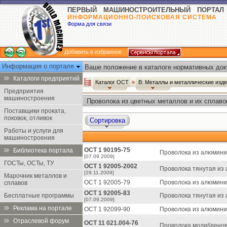
ПЕРВЫЙ МАШИНОСТРОИТЕЛЬНЫЙ ПОРТАЛ
ИНФОРМАЦИОННО-ПОИСКОВАЯ СИСТЕМА
Форма для связи
Добавить в избранное
Информация о портале
Ваше положение в каталоге нормативных док
Каталоги предприятий
Каталог ОСТ
В: Металлы и металлические изд
Предприятия
машиностроения
Проволока из цветных металлов и их сплаво
Поставщики проката,
поковок, отливок
Сортировка
Работы и услуги для
машиностроения
ОСТ 1 90195-75
Библиотека портала
Проволока из алюмини
[07.09.2009]
ГОСТы, ОСТы, ТУ
ОСТ 1 92005-2002
Проволока тянутая из 
[29.11.2009]
Марочник металлов и
ОСТ 1 92005-79
Проволока из алюмини
сплавов
ОСТ 1 92005-83
Бесплатные программы
Проволока тянутая из 
[07.09.2009]
Реклама на портале
ОСТ 1 92099-90
Проволока из алюминия
Отраслевой форум
ОСТ 11 021.004-76
Проволока молибденова