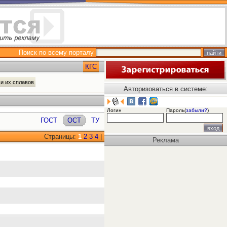
Поиск по всему порталу
КГС
 и их сплавов
Авторизоваться в системе:
Логин
Пароль(
забыли?
)
ГОСТ
ОСТ
ТУ
Страницы:
1
2
3
4
|
Реклама