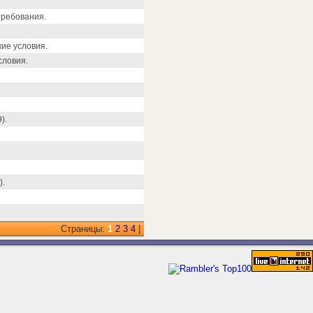
требования.
ие условия.
словия.
).
).
Страницы:
1
2
3
4
|