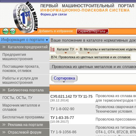
ПЕРВЫЙ МАШИНОСТРОИТЕЛЬНЫЙ ПОРТАЛ
ИНФОРМАЦИОННО-ПОИСКОВАЯ СИСТЕМА
Форма для связи
Добавить в избранное
Информация о портале
Ваше положение в каталоге нормативных док
Каталоги предприятий
Каталог ТУ
В: Металлы и металлические издел
Предприятия
В74: Проволока из цветных металлов и их сплавов
машиностроения
Поставщики проката,
Проволока из цветных металлов и их сплавов
поковок, отливок
Сортировка
Работы и услуги для
машиностроения
Библиотека портала
Проволока из сплава 
СУ0.021.142 ТУ ТУ 11-75
ГОСТы, ОСТы, ТУ
для термоэлектродов т
[30.12.2014]
Марочник металлов и
Проволока сварочная п
ТУ 1-8-002-90
сплавов
Технические условия.
Бесплатные программы
ТУ 1-83-35-77
Проволока прессованна
[10.08.2017]
Реклама на портале
Проволока из титановы
ТУ 1-9-1056-86
ОТ4-1, ОТ4, ВТ2СВ, ВТ
Отраслевой форум