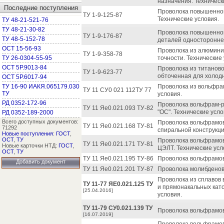
назначения. Техническ
Последние поступления
Проволока повышенной
ТУ 1-9-125-87
Технические условия.
ТУ 48-21-521-76
ТУ 48-21-30-82
Проволока повышенной
ТУ 1-9-176-87
ТУ 48-5-152-78
деталей одностороннег
ОСТ 15-56-93
Проволока из алюмини
ТУ 1-9-358-78
ТУ 26-0304-55-95
точности. Технические 
ОСТ 5Р.9013-84
Проволока из титаново
ТУ 1-9-623-77
обточенная для холодн
ОСТ 5Р.6017-94
ТУ 16-90 ИАКЯ.065179.030
Проволока из вольфрам
ТУ 11 СУ0 021 112ТУ 77
ТУ
условия.
РД 0352-172-96
Проволока вольфрам-р
ТУ 11 Яе0.021.093 ТУ-82
"ОС". Технические усло
РД 0352-189-2000
Всего доступных документов:
Проволока вольфрамов
ТУ 11 Яе0.021.168 ТУ-81
71292
спиральной конструкци
Новые поступления
:
ГОСТ
,
ОСТ
,
ТУ
Проволока вольфрамов
ТУ 11 Яе0.021.171 ТУ-81
Новые карточки НТД:
ГОСТ
,
ЦЭЛТ. Технические усл
ОСТ
,
ТУ
ТУ 11 Яе0.021.195 ТУ-86
Проволока вольфрамов
Добавить документ
ТУ 11 Яе0.021.201 ТУ-87
Проволока молибденов
Проволока из сплавов 
ТУ 11-77 ЯЕ0.021.125 ТУ
и прямонакальных като
[25.04.2016]
условия.
ТУ 11-79 СУ0.021.139 ТУ
Проволока вольфрамов
[16.07.2019]