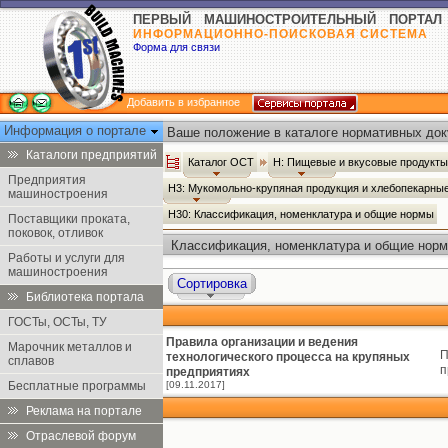
ПЕРВЫЙ МАШИНОСТРОИТЕЛЬНЫЙ ПОРТАЛ
ИНФОРМАЦИОННО-ПОИСКОВАЯ СИСТЕМА
Форма для связи
Добавить в избранное
Информация о портале
Ваше положение в каталоге нормативных док
Каталоги предприятий
Каталог ОСТ
Н: Пищевые и вкусовые продукт
Предприятия
Н3: Мукомольно-крупяная продукция и хлебопекарны
машиностроения
Н30: Классификация, номенклатура и общие нормы
Поставщики проката,
поковок, отливок
Классификация, номенклатура и общие норм
Работы и услуги для
машиностроения
Сортировка
Библиотека портала
ГОСТы, ОСТы, ТУ
Правила организации и ведения
Марочник металлов и
П
технологического процесса на крупяных
сплавов
п
предприятиях
Бесплатные программы
[09.11.2017]
Реклама на портале
Отраслевой форум