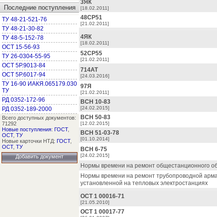
3ЯК
Последние поступления
[18.02.2011]
48СР51
ТУ 48-21-521-76
[21.02.2011]
ТУ 48-21-30-82
4ЯК
ТУ 48-5-152-78
[18.02.2011]
ОСТ 15-56-93
52СР55
ТУ 26-0304-55-95
[21.02.2011]
ОСТ 5Р.9013-84
714АТ
ОСТ 5Р.6017-94
[24.03.2016]
ТУ 16-90 ИАКЯ.065179.030
97Я
ТУ
[21.02.2011]
РД 0352-172-96
ВСН 10-83
[24.02.2015]
РД 0352-189-2000
ВСН 50-83
Всего доступных документов:
71292
[12.02.2015]
Новые поступления
:
ГОСТ
,
ВСН 51-03-78
ОСТ
,
ТУ
[01.10.2014]
Новые карточки НТД:
ГОСТ
,
ОСТ
,
ТУ
ВСН 6-75
[24.02.2015]
Добавить документ
Нормы времени на ремонт общестанционного о
Нормы времени на ремонт трубопроводной арм
установленной на тепловых электростанциях
ОСТ 1 00016-71
[21.05.2010]
ОСТ 1 00017-77