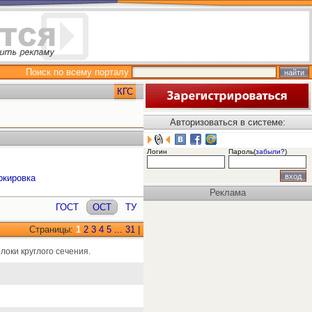
Поиск по всему порталу
КГС
Авторизоваться в системе:
Логин
Пароль(
забыли?
)
ркировка
Реклама
ГОСТ
ОСТ
ТУ
Страницы:
1
2
3
4
5
...
31
|
локи круглого сечения.