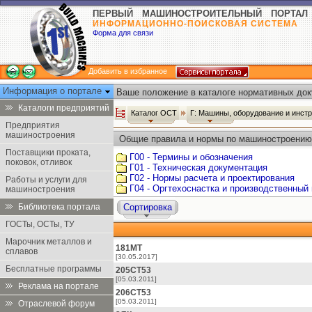
ПЕРВЫЙ МАШИНОСТРОИТЕЛЬНЫЙ ПОРТАЛ
ИНФОРМАЦИОННО-ПОИСКОВАЯ СИСТЕМА
Форма для связи
Добавить в избранное
Информация о портале
Ваше положение в каталоге нормативных док
Каталоги предприятий
Каталог ОСТ
Г: Машины, оборудование и инст
Предприятия
машиностроения
Общие правила и нормы по машиностроению
Поставщики проката,
Г00 - Термины и обозначения
поковок, отливок
Г01 - Техническая документация
Г02 - Нормы расчета и проектирования
Работы и услуги для
Г04 - Оргтехоснастка и производственный
машиностроения
Библиотека портала
Сортировка
ГОСТы, ОСТы, ТУ
Марочник металлов и
181МТ
сплавов
[30.05.2017]
Бесплатные программы
205СТ53
[05.03.2011]
Реклама на портале
206СТ53
[05.03.2011]
Отраслевой форум