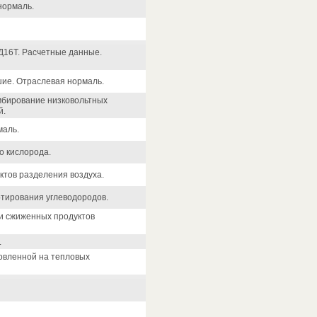
нормаль.
Д16Т. Расчетные данные.
шие. Отраслевая нормаль.
мбирование низковольтных
й.
маль.
о кислорода.
ктов разделения воздуха.
тирования углеводородов.
и сжиженных продуктов
.
овленной на тепловых