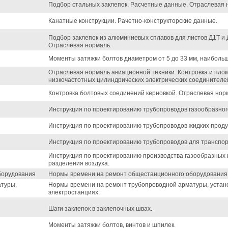
Подбор стальных заклепок. Расчетные данные. Отраслевая 
Канатные конструкции. Рачетно-конструкторские данные.
Подбор заклепок из алюминиевых сплавов для листов Д1Т и 
Отраслевая нормаль.
Моменты затяжки болтов диаметром от 5 до 33 мм, наиболь
Отраслевая нормаль авиационной техники. Контровка и пло
низкочастотных цилиндрических электрических соединителе
Контровка болтовых соединений керновкой. Отраслевая нор
Инструкция по проектированию трубопроводов газообразног
Инструкция по проектированию трубопроводов жидких проду
Инструкция по проектированию трубопроводов для транспор
Инструкция по проектированию производства газообразных 
разделения воздуха.
борудования
Нормы времени на ремонт общестанционного оборудования
атуры,
Нормы времени на ремонт трубопроводной арматуры, устан
электростанциях.
Шаги заклепок в заклепочных швах.
Моменты затяжки болтов, винтов и шпилек.