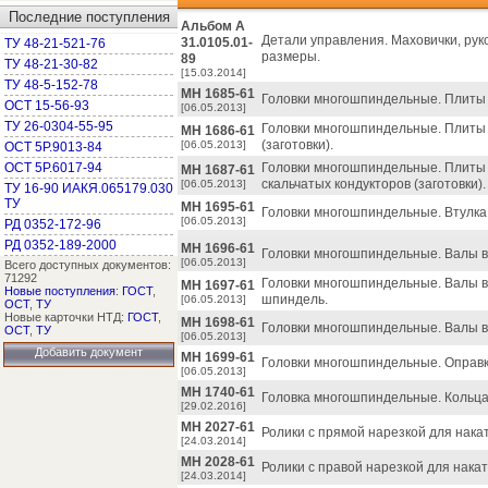
Последние поступления
Альбом А
Детали управления. Маховички, рук
31.0105.01-
ТУ 48-21-521-76
размеры.
89
ТУ 48-21-30-82
[15.03.2014]
ТУ 48-5-152-78
МН 1685-61
Головки многошпиндельные. Плиты п
ОСТ 15-56-93
[06.05.2013]
ТУ 26-0304-55-95
Головки многошпиндельные. Плиты
МН 1686-61
(заготовки).
[06.05.2013]
ОСТ 5Р.9013-84
ОСТ 5Р.6017-94
Головки многошпиндельные. Плиты 
МН 1687-61
скальчатых кондукторов (заготовки).
[06.05.2013]
ТУ 16-90 ИАКЯ.065179.030
ТУ
МН 1695-61
Головки многошпиндельные. Втулка
[06.05.2013]
РД 0352-172-96
РД 0352-189-2000
МН 1696-61
Головки многошпиндельные. Валы 
[06.05.2013]
Всего доступных документов:
71292
Головки многошпиндельные. Валы в
МН 1697-61
Новые поступления
:
ГОСТ
,
шпиндель.
[06.05.2013]
ОСТ
,
ТУ
Новые карточки НТД:
ГОСТ
,
МН 1698-61
Головки многошпиндельные. Валы 
ОСТ
,
ТУ
[06.05.2013]
Добавить документ
МН 1699-61
Головки многошпиндельные. Оправки
[06.05.2013]
МН 1740-61
Головка многошпиндельные. Кольц
[29.02.2016]
МН 2027-61
Ролики с прямой нарезкой для нак
[24.03.2014]
МН 2028-61
Ролики с правой нарезкой для нака
[24.03.2014]