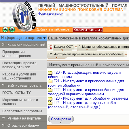
ПЕРВЫЙ МАШИНОСТРОИТЕЛЬНЫЙ ПОРТАЛ
ИНФОРМАЦИОННО-ПОИСКОВАЯ СИСТЕМА
Форма для связи
Добавить в избранное
Информация о портале
Ваше положение в каталоге нормативных док
Каталоги предприятий
Каталог ОСТ
Г: Машины, оборудование и инст
Предприятия
Г2: Инструмент промышленный и приспособления
машиностроения
Поставщики проката,
Инструмент промышленный и приспособлени
поковок, отливок
Г20 - Классификация, номенклатура и
Работы и услуги для
общие нормы
машиностроения
Г21 - Инструмент и приспособления для
горячей обработки
Библиотека портала
Г22 - Инструмент и приспособления для
ГОСТы, ОСТы, ТУ
холодной обработки давлением
Г23 - Инструмент для обработки резанием
Марочник металлов и
Г24 - Инструмент для ручных работ
сплавов
(слесарный, столярный и др.)
Бесплатные программы
Реклама на портале
Сортировка
Отраслевой форум