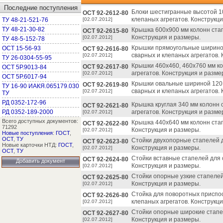
Последние поступления
Блоки шестигранные высотой 10
ОСТ 92-2612-80
клепаных агрегатов. Конструкц
ТУ 48-21-521-76
[02.07.2012]
ТУ 48-21-30-82
Крышка 600х900 мм колонн стап
ОСТ 92-2615-80
Конструкция и размеры.
[02.07.2012]
ТУ 48-5-152-78
Крышки прямоугольные шириной 
ОСТ 15-56-93
ОСТ 92-2616-80
сварных и клепаных агрегатов.
[02.07.2012]
ТУ 26-0304-55-95
Крышки 460х460, 460х760 мм ко
ОСТ 92-2617-80
ОСТ 5Р.9013-84
агрегатов. Конструкция и разме
[02.07.2012]
ОСТ 5Р.6017-94
Крышки овальные шириной 120, 
ОСТ 92-2619-80
ТУ 16-90 ИАКЯ.065179.030
сварных и клепаных агрегатов.
[02.07.2012]
ТУ
РД 0352-172-96
Крышка круглая 340 мм колонн 
ОСТ 92-2621-80
РД 0352-189-2000
агрегатов. Конструкция и разме
[02.07.2012]
Всего доступных документов:
Крышка 440х640 мм колонн стап
ОСТ 92-2622-80
71292
Конструкция и размеры.
[02.07.2012]
Новые поступления
:
ГОСТ
,
ОСТ
,
ТУ
Стойки двухопорные стапелей д
ОСТ 92-2623-80
Новые карточки НТД:
ГОСТ
,
Конструкция и размеры.
[02.07.2012]
ОСТ
,
ТУ
Стойки вставные стапелей для 
ОСТ 92-2624-80
Добавить документ
Конструкция и размеры.
[02.07.2012]
Стойки опорные узкие стапелей
ОСТ 92-2625-80
Конструкция и размеры.
[02.07.2012]
Стойка для поворотных приспо
ОСТ 92-2626-80
клепаных агрегатов. Конструкц
[02.07.2012]
Стойки опорные широкие стапел
ОСТ 92-2627-80
Конструкция и размеры.
[02.07.2012]