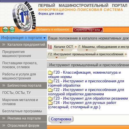
ПЕРВЫЙ МАШИНОСТРОИТЕЛЬНЫЙ ПОРТАЛ
ИНФОРМАЦИОННО-ПОИСКОВАЯ СИСТЕМА
Форма для связи
Добавить в избранное
Информация о портале
Ваше положение в каталоге нормативных док
Каталоги предприятий
Каталог ОСТ
Г: Машины, оборудование и инст
Предприятия
Г2: Инструмент промышленный и приспособления
машиностроения
Поставщики проката,
Инструмент промышленный и приспособлени
поковок, отливок
Г20 - Классификация, номенклатура и
Работы и услуги для
общие нормы
машиностроения
Г21 - Инструмент и приспособления для
горячей обработки
Библиотека портала
Г22 - Инструмент и приспособления для
ГОСТы, ОСТы, ТУ
холодной обработки давлением
Г23 - Инструмент для обработки резанием
Марочник металлов и
Г24 - Инструмент для ручных работ
сплавов
(слесарный, столярный и др.)
Бесплатные программы
Реклама на портале
Сортировка
Отраслевой форум