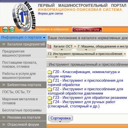
ПЕРВЫЙ МАШИНОСТРОИТЕЛЬНЫЙ ПОРТАЛ
ИНФОРМАЦИОННО-ПОИСКОВАЯ СИСТЕМА
Форма для связи
Добавить в избранное
Информация о портале
Ваше положение в каталоге нормативных док
Каталоги предприятий
Каталог ОСТ
Г: Машины, оборудование и инст
Предприятия
Г2: Инструмент промышленный и приспособления
машиностроения
Поставщики проката,
Инструмент промышленный и приспособлени
поковок, отливок
Г20 - Классификация, номенклатура и
Работы и услуги для
общие нормы
машиностроения
Г21 - Инструмент и приспособления для
горячей обработки
Библиотека портала
Г22 - Инструмент и приспособления для
ГОСТы, ОСТы, ТУ
холодной обработки давлением
Г23 - Инструмент для обработки резанием
Марочник металлов и
Г24 - Инструмент для ручных работ
сплавов
(слесарный, столярный и др.)
Бесплатные программы
Реклама на портале
Сортировка
Отраслевой форум