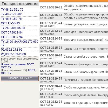
Последние поступления
Обработка алюминиевых сплаво
ОСТ 92-3236-82
инструмента.
ТУ 48-21-521-76
ТУ 48-21-30-82
Обработка резанием жаропроч
ОСТ 92-3256-83
резания и геометрические пар
[21.06.2012]
ТУ 48-5-152-78
ОСТ 92-3301-74
ОСТ 15-56-93
Вилки одинарные. Конструкция 
[10.07.2012]
ТУ 26-0304-55-95
ОСТ 92-3313-74
Упор для шпилечного отверстия
ОСТ 5Р.9013-84
[10.07.2012]
ОСТ 5Р.6017-94
ОСТ 92-3314-74
Упор для базовых отверстий. К
ТУ 16-90 ИАКЯ.065179.030
[10.07.2012]
ТУ
ОСТ 92-3315-74
Стаканы с отверстиями. Констр
РД 0352-172-96
[10.07.2012]
РД 0352-189-2000
ОСТ 92-3316-74
Стаканы-скобы с отверстиями. 
Всего доступных документов:
[10.07.2012]
71292
ОСТ 92-3317-74
Стаканы с фланцем. Конструкци
Новые поступления
:
ГОСТ
,
[10.07.2012]
ОСТ
,
ТУ
Новые карточки НТД:
ГОСТ
,
ОСТ 92-3318-74
Стаканы с боковым фланцем. К
ОСТ
,
ТУ
[10.07.2012]
Добавить документ
ОСТ 92-3319-74
Прижимы откидные. Конструкци
[10.07.2012]
ОСТ 92-3320-74
Скобы откидные сварные. Конс
[11.07.2012]
ОСТ 92-3321-74
Скобы откидные литые. Констру
[11.07.2012]
ОСТ 92-3322-74
Установы одинарные с прижимо
[11.07.2012]