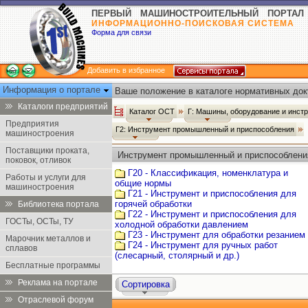
ПЕРВЫЙ МАШИНОСТРОИТЕЛЬНЫЙ ПОРТАЛ
ИНФОРМАЦИОННО-ПОИСКОВАЯ СИСТЕМА
Форма для связи
Добавить в избранное
Информация о портале
Ваше положение в каталоге нормативных док
Каталоги предприятий
Каталог ОСТ
Г: Машины, оборудование и инст
Предприятия
Г2: Инструмент промышленный и приспособления
машиностроения
Поставщики проката,
Инструмент промышленный и приспособлени
поковок, отливок
Г20 - Классификация, номенклатура и
Работы и услуги для
общие нормы
машиностроения
Г21 - Инструмент и приспособления для
горячей обработки
Библиотека портала
Г22 - Инструмент и приспособления для
ГОСТы, ОСТы, ТУ
холодной обработки давлением
Г23 - Инструмент для обработки резанием
Марочник металлов и
Г24 - Инструмент для ручных работ
сплавов
(слесарный, столярный и др.)
Бесплатные программы
Реклама на портале
Сортировка
Отраслевой форум