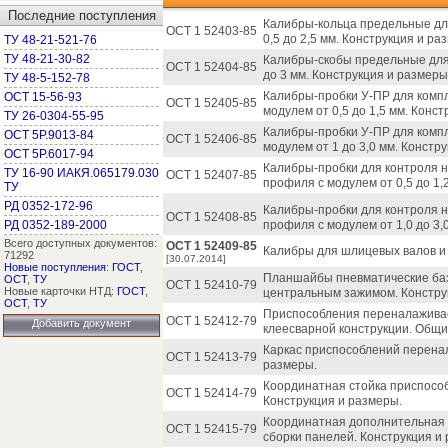
Последние поступления
Калибры-кольца предельные дл
ОСТ 1 52403-85
0,5 до 2,5 мм. Конструкция и ра
ТУ 48-21-521-76
ТУ 48-21-30-82
Калибры-скобы предельные для
ОСТ 1 52404-85
до 3 мм. Конструкция и размеры
ТУ 48-5-152-78
Калибры-пробки У-ПР для компл
ОСТ 15-56-93
ОСТ 1 52405-85
модулем от 0,5 до 1,5 мм. Конс
ТУ 26-0304-55-95
Калибры-пробки У-ПР для компл
ОСТ 5Р.9013-84
ОСТ 1 52406-85
модулем от 1 до 3,0 мм. Констр
ОСТ 5Р.6017-94
Калибры-пробки для контроля 
ТУ 16-90 ИАКЯ.065179.030
ОСТ 1 52407-85
профиля с модулем от 0,5 до 1,
ТУ
РД 0352-172-96
Калибры-пробки для контроля 
ОСТ 1 52408-85
РД 0352-189-2000
профиля с модулем от 1,0 до 3,
Всего доступных документов:
ОСТ 1 52409-85
Калибры для шлицевых валов и 
71292
[30.07.2014]
Новые поступления
:
ГОСТ
,
Планшайбы пневматические баз
ОСТ
,
ТУ
ОСТ 1 52410-79
Новые карточки НТД:
ГОСТ
,
центральным зажимом. Констру
ОСТ
,
ТУ
Приспособления переналаживае
ОСТ 1 52412-79
Добавить документ
клеесварной конструкции. Общ
Каркас приспособлений перена
ОСТ 1 52413-79
размеры.
Координатная стойка приспосо
ОСТ 1 52414-79
Конструкция и размеры.
Координатная дополнительная 
ОСТ 1 52415-79
сборки панелей. Конструкция и