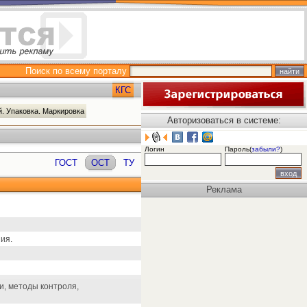
Поиск по всему порталу
КГС
й. Упаковка. Маркировка
Авторизоваться в системе:
Логин
Пароль(
забыли?
)
ГОСТ
ОСТ
ТУ
Реклама
ия.
и, методы контроля,