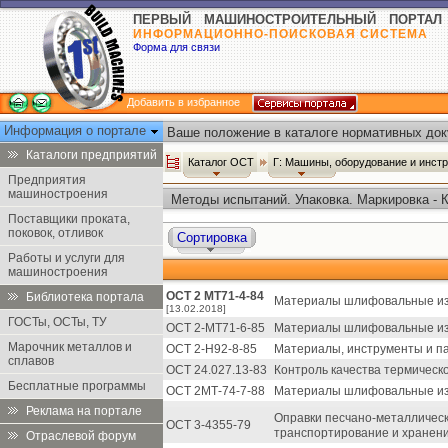
ПЕРВЫЙ МАШИНОСТРОИТЕЛЬНЫЙ ПОРТАЛ
ИНФОРМАЦИОННО-ПОИСКОВАЯ СИСТЕМА
Форма для связи
Добавить в избранное
Информация о портале
Ваше положение в каталоге нормативных док
Каталоги предприятий
Каталог ОСТ
Г: Машины, оборудование и инст
Предприятия
машиностроения
Методы испытаний. Упаковка. Маркировка - 
Поставщики проката,
поковок, отливок
Сортировка
Работы и услуги для
машиностроения
ОСТ 2 МТ71-4-84
Библиотека портала
Материалы шлифовальные из 
[13.02.2018]
ГОСТы, ОСТы, ТУ
ОСТ 2-МТ71-6-85
Материалы шлифовальные из 
Марочник металлов и
ОСТ 2-Н92-8-85
Материалы, инструменты и па
сплавов
ОСТ 24.027.13-83
Контроль качества термическ
Бесплатные программы
ОСТ 2МТ-74-7-88
Материалы шлифовальные из 
Реклама на портале
Оправки песчано-металлически
ОСТ 3-4355-79
транспортирование и хранени
Отраслевой форум