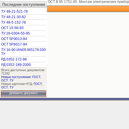
ОСТ В 95 1751-85
Монтаж электрических прибор
Последние поступления
ТУ 48-21-521-76
ТУ 48-21-30-82
ТУ 48-5-152-78
ОСТ 15-56-93
ТУ 26-0304-55-95
ОСТ 5Р.9013-84
ОСТ 5Р.6017-94
ТУ 16-90 ИАКЯ.065179.030
ТУ
РД 0352-172-96
РД 0352-189-2000
Всего доступных документов:
71292
Новые поступления
:
ГОСТ
,
ОСТ
,
ТУ
Новые карточки НТД:
ГОСТ
,
ОСТ
,
ТУ
Добавить документ