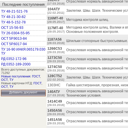
102АТУ
Отраслевая нормаль авиационной тех
[17.03.2016]
Последние поступления
104АТУ
Заклепки. Швы. Шаги. Технические ус
ТУ 48-21-521-76
[22.02.2011]
ТУ 48-21-30-82
116МТ-40
Методика контроля шлиц.
ТУ 48-5-152-78
[29.05.2017]
Методика контроля шлиц. Валики и в
ОСТ 15-56-93
117МТ-40
Основные положения контроля.
[29.05.2017]
ТУ 26-0304-55-95
ОСТ 5Р.9013-84
1187А56
Шпильки стопорные быстросъемные.
[28.03.2016]
ОСТ 5Р.6017-94
1266С53
ТУ 16-90 ИАКЯ.065179.030
Отраслевая нормаль авиационной те
[29.03.2016]
ТУ
1273С50
РД 0352-172-96
Отраслевая нормаль авиационной те
[29.03.2016]
РД 0352-189-2000
1274С50
Отраслевая нормаль авиационной те
Всего доступных документов:
[29.03.2016]
71292
128СТ52
Новые поступления
:
ГОСТ
,
Заклепки. Швы. Шаги. Технические ус
ОСТ
,
ТУ
[22.02.2011]
Новые карточки НТД:
ГОСТ
,
1303НС
Гайка шестигранная, прорезная, низк
ОСТ
,
ТУ
Отраслевая нормаль авиационной те
140АТУ
Добавить документ
Технические условия.
[17.03.2016]
1414С49
Отраслевая нормаль авиационной тех
[29.03.2016]
1450А56
Отраслевая нормаль авиационной тех
[29.03.2016]
1451А56
Отраслевая нормаль авиационной тех
[29.03.2016]