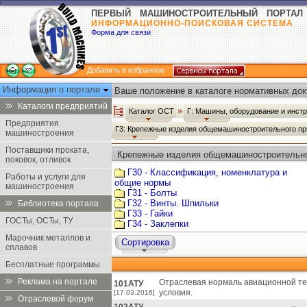
ПЕРВЫЙ МАШИНОСТРОИТЕЛЬНЫЙ ПОРТАЛ
ИНФОРМАЦИОННО-ПОИСКОВАЯ СИСТЕМА
Форма для связи
Добавить в избранное
Информация о портале
Ваше положение в каталоге нормативных док
Каталоги предприятий
Каталог ОСТ
Г: Машины, оборудование и инст
Предприятия
Г3: Крепежные изделия общемашиностроительного п
машиностроения
Поставщики проката,
Крепежные изделия общемашиностроительно
поковок, отливок
Г30 - Классификация, номенклатура и
Работы и услуги для
общие нормы
машиностроения
Г31 - Болты
Г32 - Винты. Шпильки
Библиотека портала
Г33 - Гайки
ГОСТы, ОСТы, ТУ
Г34 - Заклепки
Марочник металлов и
Сортировка
сплавов
Бесплатные программы
Реклама на портале
Отраслевая нормаль авиационной тех
101АТУ
условия.
[17.03.2016]
Отраслевой форум