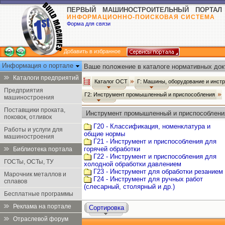
ПЕРВЫЙ МАШИНОСТРОИТЕЛЬНЫЙ ПОРТАЛ
ИНФОРМАЦИОННО-ПОИСКОВАЯ СИСТЕМА
Форма для связи
Добавить в избранное
Информация о портале
Ваше положение в каталоге нормативных док
Каталоги предприятий
Каталог ОСТ
Г: Машины, оборудование и инст
Предприятия
Г2: Инструмент промышленный и приспособления
машиностроения
Поставщики проката,
Инструмент промышленный и приспособлени
поковок, отливок
Г20 - Классификация, номенклатура и
Работы и услуги для
общие нормы
машиностроения
Г21 - Инструмент и приспособления для
горячей обработки
Библиотека портала
Г22 - Инструмент и приспособления для
ГОСТы, ОСТы, ТУ
холодной обработки давлением
Г23 - Инструмент для обработки резанием
Марочник металлов и
Г24 - Инструмент для ручных работ
сплавов
(слесарный, столярный и др.)
Бесплатные программы
Реклама на портале
Сортировка
Отраслевой форум