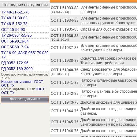
Последние поступления
Элементы сменные к приспособл
ОСТ 1 51933-88
размеры.
ТУ 48-21-521-76
[14.03.2014]
ТУ 48-21-30-82
Элементы сменные к приспособ
ОСТ 1 51934-88
резиновых рукавах. Конструкци
ТУ 48-5-152-78
ОСТ 1 51935-88
Оправка для сборки рукавов с а
ОСТ 15-56-93
ТУ 26-0304-55-95
ОСТ 1 51936-88
Элементы сменные к приспособ
[10.11.2014]
ОСТ 5Р.9013-84
Элементы сменные к приспособ
ОСТ 5Р.6017-94
ОСТ 1 51937-88
Конструкция и размеры.
ТУ 16-90 ИАКЯ.065179.030
ТУ
Оснастка для сборки рукавов р
ОСТ 1 51938-88
РД 0352-172-96
Технические требования.
РД 0352-189-2000
Сверла-развертки для обработки
ОСТ 1 51940-76
Конструкция и размеры.
[18.10.2011]
Всего доступных документов:
71292
Патроны кулачковые быстросмен
Новые поступления
:
ГОСТ
,
ОСТ 1 51941-82
размеры.
ОСТ
,
ТУ
Новые карточки НТД:
ГОСТ
,
Патроны цанговые быстросменны
ОСТ
,
ТУ
ОСТ 1 51942-82
размеры.
Добавить документ
ОСТ 1 51943-75
Долбяки дисковые для шлицев э
Долбяки хвостовые для шлицев 
ОСТ 1 51944-75
размеры.
Долбяки хвостовые для шлицев 
ОСТ 1 51945-75
центрированием по наружному д
ОСТ 1 51946-75
Долбяки хвостовые для шлицев 