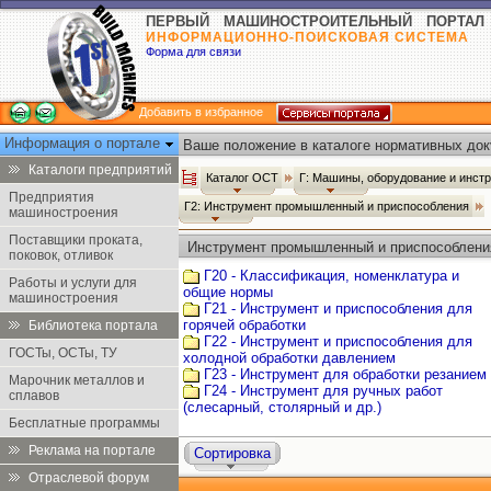
ПЕРВЫЙ МАШИНОСТРОИТЕЛЬНЫЙ ПОРТАЛ
ИНФОРМАЦИОННО-ПОИСКОВАЯ СИСТЕМА
Форма для связи
Добавить в избранное
Информация о портале
Ваше положение в каталоге нормативных док
Каталоги предприятий
Каталог ОСТ
Г: Машины, оборудование и инст
Предприятия
Г2: Инструмент промышленный и приспособления
машиностроения
Поставщики проката,
Инструмент промышленный и приспособлени
поковок, отливок
Г20 - Классификация, номенклатура и
Работы и услуги для
общие нормы
машиностроения
Г21 - Инструмент и приспособления для
горячей обработки
Библиотека портала
Г22 - Инструмент и приспособления для
ГОСТы, ОСТы, ТУ
холодной обработки давлением
Г23 - Инструмент для обработки резанием
Марочник металлов и
Г24 - Инструмент для ручных работ
сплавов
(слесарный, столярный и др.)
Бесплатные программы
Реклама на портале
Сортировка
Отраслевой форум