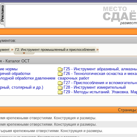
ументов:
румент
Г2: Инструмент промышленный и приспособления
я - Каталог ОСТ
щие нормы
Г25 - Инструмент абразивный, алмазн
орячей обработки
Г26 - Технологическая оснастка и мех
олодной обработки давлением
сварочных работ
Г27 - Приспособления и вспомогатель
рный, столярный и др.)
Г28 - Инструмент измерительный
Г29 - Методы испытаний. Упаковка. Ма
Страницы
умя крепежными отверстиями. Конструкция и размеры.
емя крепежными отверстиями. Конструкция и размеры.
тырьмя крепежными отверстиями. Конструкция и размеры.