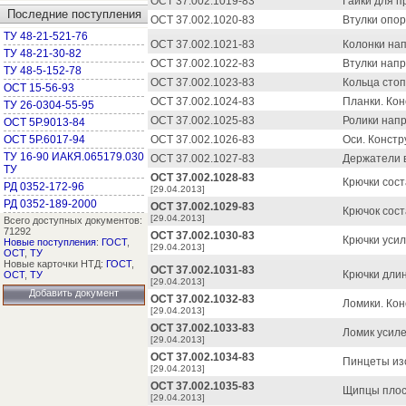
ОСТ 37.002.1019-83
Гайки для п
Последние поступления
ОСТ 37.002.1020-83
Втулки опор
ТУ 48-21-521-76
ОСТ 37.002.1021-83
Колонки на
ТУ 48-21-30-82
ОСТ 37.002.1022-83
Втулки нап
ТУ 48-5-152-78
ОСТ 37.002.1023-83
Кольца стоп
ОСТ 15-56-93
ОСТ 37.002.1024-83
Планки. Кон
ТУ 26-0304-55-95
ОСТ 37.002.1025-83
Ролики нап
ОСТ 5Р.9013-84
ОСТ 5Р.6017-94
ОСТ 37.002.1026-83
Оси. Констр
ТУ 16-90 ИАКЯ.065179.030
ОСТ 37.002.1027-83
Держатели 
ТУ
ОСТ 37.002.1028-83
Крючки сост
РД 0352-172-96
[29.04.2013]
РД 0352-189-2000
ОСТ 37.002.1029-83
Крючок сост
[29.04.2013]
Всего доступных документов:
71292
ОСТ 37.002.1030-83
Крючки усил
Новые поступления
:
ГОСТ
,
[29.04.2013]
ОСТ
,
ТУ
Новые карточки НТД:
ГОСТ
,
ОСТ 37.002.1031-83
Крючки длин
ОСТ
,
ТУ
[29.04.2013]
Добавить документ
ОСТ 37.002.1032-83
Ломики. Кон
[29.04.2013]
ОСТ 37.002.1033-83
Ломик усиле
[29.04.2013]
ОСТ 37.002.1034-83
Пинцеты из
[29.04.2013]
ОСТ 37.002.1035-83
Щипцы плоск
[29.04.2013]