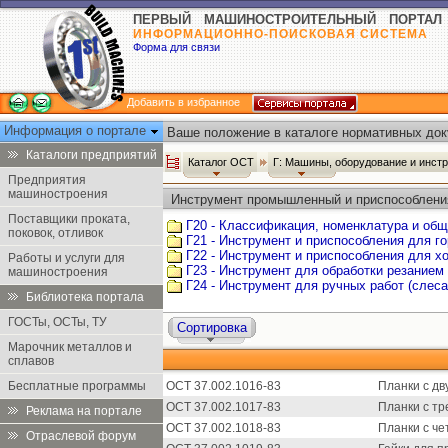
ПЕРВЫЙ МАШИНОСТРОИТЕЛЬНЫЙ ПОРТАЛ
ИНФОРМАЦИОННО-ПОИСКОВАЯ СИСТЕМА
Форма для связи
Добавить в избранное
Информация о портале
Ваше положение в каталоге нормативных док
Каталоги предприятий
Каталог ОСТ
Г: Машины, оборудование и инст
Предприятия
машиностроения
Инструмент промышленный и приспособлени
Поставщики проката,
Г20 - Классификация, номенклатура и об
поковок, отливок
Г21 - Инструмент и приспособления для г
Г22 - Инструмент и приспособления для х
Работы и услуги для
Г23 - Инструмент для обработки резанием
машиностроения
Г24 - Инструмент для ручных работ (слеса
Библиотека портала
ГОСТы, ОСТы, ТУ
Сортировка
Марочник металлов и
сплавов
Бесплатные программы
ОСТ 37.002.1016-83
Планки с дв
ОСТ 37.002.1017-83
Планки с тр
Реклама на портале
ОСТ 37.002.1018-83
Планки с че
Отраслевой форум