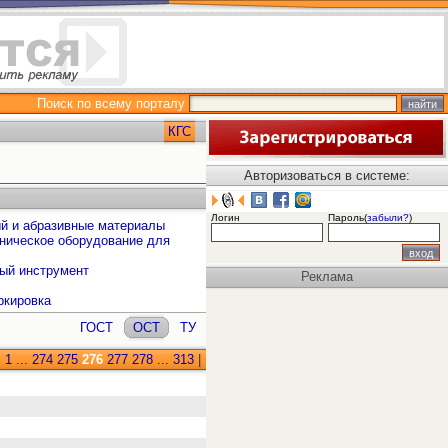
Поиск по всему порталу
КГС
Авторизоваться в системе:
Логин
Пароль(
забыли?
)
ый и абразивные материалы
аническое оборудование для
ный инструмент
Реклама
ркировка
ГОСТ
ОСТ
ТУ
:
1
...
274
275
276
277
278
...
313
|