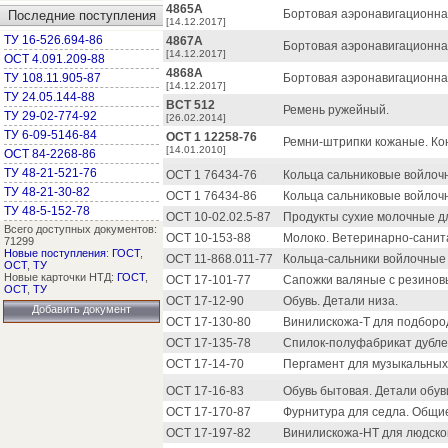
4865А
Бортовая аэронавигационная
Последние поступления
[14.12.2017]
ТУ 16-526.694-86
4867А
Бортовая аэронавигационная
[14.12.2017]
ОСТ 4.091.209-88
4868А
ТУ 108.11.905-87
Бортовая аэронавигационна
[14.12.2017]
ТУ 24.05.144-88
ВСТ 512
Ремень ружейный.
ТУ 29-02-774-92
[26.02.2014]
ТУ 6-09-5146-84
ОСТ 1 12258-76
Ремни-штрипки кожаные. Ко
[14.01.2010]
ОСТ 84-2268-86
ТУ 48-21-521-76
ОСТ 1 76434-76
Кольца сальниковые войлочн
ТУ 48-21-30-82
ОСТ 1 76434-86
Кольца сальниковые войлочн
ТУ 48-5-152-78
ОСТ 10-02.02.5-87
Продукты сухие молочные дл
Всего доступных документов:
ОСТ 10-153-88
Молоко. Ветеринарно-санит
71299
Новые поступления
:
ГОСТ
,
ОСТ 11-868.011-77
Кольца-сальники войлочные 
ОСТ
,
ТУ
Новые карточки НТД:
ГОСТ
,
ОСТ 17-101-77
Сапожки валяные с резиновы
ОСТ
,
ТУ
ОСТ 17-12-90
Обувь. Детали низа.
Добавить документ
ОСТ 17-130-80
Винилискожа-Т для подборо
ОСТ 17-135-78
Спилок-полуфабрикат дубле
ОСТ 17-14-70
Пергамент для музыкальных
ОСТ 17-16-83
Обувь бытовая. Детали обув
ОСТ 17-170-87
Фурнитура для седла. Общие
ОСТ 17-197-82
Винилискожа-НТ для людског