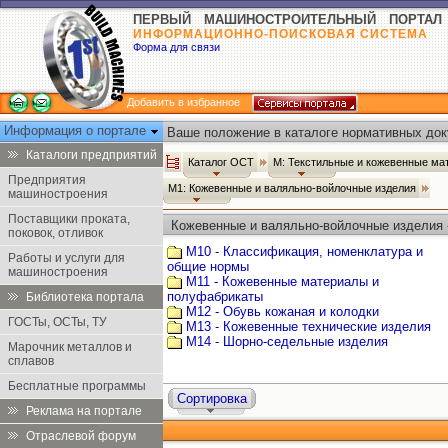
ПЕРВЫЙ МАШИНОСТРОИТЕЛЬНЫЙ ПОРТАЛ
ИНФОРМАЦИОННО-ПОИСКОВАЯ СИСТЕМА
Форма для связи
Добавить в избранное
Информация о портале
Ваше положение в каталоге нормативных док
Каталоги предприятий
Каталог ОСТ
М: Текстильные и кожевенные ма
Предприятия
М1: Кожевенные и валяльно-войлочные изделия
машиностроения
Поставщики проката,
Кожевенные и валяльно-войлочные изделия 
поковок, отливок
М10 - Классификация, номенклатура и
Работы и услуги для
общие нормы
машиностроения
М11 - Кожевенные материалы и
полуфабрикаты
Библиотека портала
М12 - Обувь кожаная и колодки
ГОСТы, ОСТы, ТУ
М13 - Кожевенные технические изделия
М14 - Шорно-седельные изделия
Марочник металлов и
сплавов
Бесплатные программы
Сортировка
Реклама на портале
Отраслевой форум