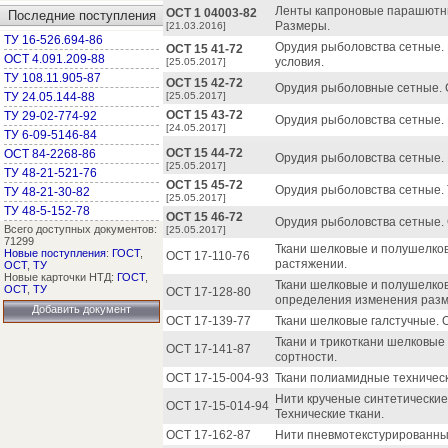
Ленты капроновые парашютны
ОСТ 1 04003-82
Последние поступления
Размеры.
[21.03.2016]
ТУ 16-526.694-86
Орудия рыболовства сетные.
ОСТ 15 41-72
ОСТ 4.091.209-88
условия.
[25.05.2017]
ТУ 108.11.905-87
ОСТ 15 42-72
Орудия рыболовные сетные. 
ТУ 24.05.144-88
[25.05.2017]
ОСТ 15 43-72
ТУ 29-02-774-92
Орудия рыболовства сетные. 
[24.05.2017]
ТУ 6-09-5146-84
ОСТ 15 44-72
ОСТ 84-2268-86
Орудия рыболовства сетные. 
[25.05.2017]
ТУ 48-21-521-76
ОСТ 15 45-72
Орудия рыболовства сетные.
ТУ 48-21-30-82
[25.05.2017]
ТУ 48-5-152-78
ОСТ 15 46-72
Орудия рыболовства сетные. 
Всего доступных документов:
[25.05.2017]
71299
Ткани шелковые и полушелко
Новые поступления
:
ГОСТ
,
ОСТ 17-110-76
растяжении.
ОСТ
,
ТУ
Новые карточки НТД:
ГОСТ
,
Ткани шелковые и полушелко
ОСТ
,
ТУ
ОСТ 17-128-80
определения изменения разме
Добавить документ
ОСТ 17-139-77
Ткани шелковые галстучные. 
Ткани и трикоткани шелковы
ОСТ 17-141-87
сортности.
ОСТ 17-15-004-93
Ткани полиамидные техническ
Нити крученые синтетические
ОСТ 17-15-014-94
Технические ткани.
ОСТ 17-162-87
Нити пневмотекстурированны