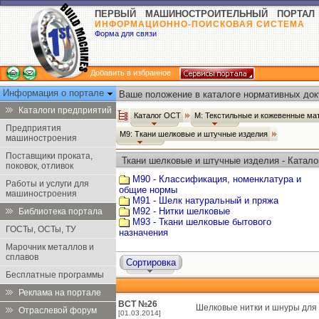
ПЕРВЫЙ МАШИНОСТРОИТЕЛЬНЫЙ ПОРТАЛ
ИНФОРМАЦИОННО-ПОИСКОВАЯ СИСТЕМА
Форма для связи
Добавить в избранное
Информация о портале
Ваше положение в каталоге нормативных док
Каталоги предприятий
Каталог ОСТ
М: Текстильные и кожевенные ма
Предприятия
М9: Ткани шелковые и штучные изделия
машиностроения
Поставщики проката,
Ткани шелковые и штучные изделия - Катал
поковок, отливок
М90 - Классификация, номенклатура и
Работы и услуги для
общие нормы
машиностроения
М91 - Шелк натуральный и пряжа
М92 - Нитки шелковые
Библиотека портала
М93 - Ткани шелковые бытового
ГОСТы, ОСТы, ТУ
назначения
Марочник металлов и
сплавов
Сортировка
Бесплатные программы
Реклама на портале
ВСТ №26
Шелковые нитки и шнуры для
Отраслевой форум
[01.03.2014]