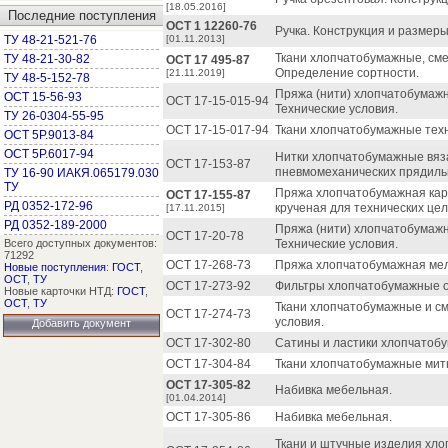
[18.05.2016]
Последние поступления
ОСТ 1 12260-76
Ручка. Конструкция и размеры
ТУ 48-21-521-76
[01.11.2013]
Ткани хлопчатобумажные, сме
ТУ 48-21-30-82
ОСТ 17 495-87
Определение сортности.
[21.11.2019]
ТУ 48-5-152-78
Пряжа (нити) хлопчатобумажн
ОСТ 15-56-93
ОСТ 17-15-015-94
Технические условия.
ТУ 26-0304-55-95
ОСТ 17-15-017-94
Ткани хлопчатобумажные техни
ОСТ 5Р.9013-84
ОСТ 5Р.6017-94
Нитки хлопчатобумажные вяз
ОСТ 17-153-87
пневмомеханических прядильн
ТУ 16-90 ИАКЯ.065179.030
ТУ
Пряжа хлопчатобумажная кар
ОСТ 17-155-87
РД 0352-172-96
крученая для технических цел
[17.11.2015]
РД 0352-189-2000
Пряжа (нити) хлопчатобумажн
ОСТ 17-20-78
Всего доступных документов:
Технические условия.
71292
ОСТ 17-268-73
Пряжа хлопчатобумажная ме
Новые поступления
:
ГОСТ
,
ОСТ
,
ТУ
ОСТ 17-273-92
Фильтры хлопчатобумажные 
Новые карточки НТД:
ГОСТ
,
ОСТ
,
ТУ
Ткани хлопчатобумажные и с
ОСТ 17-274-73
условия.
Добавить документ
ОСТ 17-302-80
Сатины и ластики хлопчатобу
ОСТ 17-304-84
Ткани хлопчатобумажные митк
ОСТ 17-305-82
Набивка мебельная.
[01.04.2014]
ОСТ 17-305-86
Набивка мебельная.
Ткани и штучные изделия хл