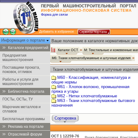
ПЕРВЫЙ МАШИНОСТРОИТЕЛЬНЫЙ ПОРТАЛ
ИНФОРМАЦИОННО-ПОИСКОВАЯ СИСТЕМА
Форма для связи
Добавить в избранное
Информация о портале
Ваше положение в каталоге нормативных док
Каталоги предприятий
Каталог ОСТ
М: Текстильные и кожевенные ма
Предприятия
М6: Ткани хлопчатобумажные и штучные изделия
машиностроения
Поставщики проката,
Ткани хлопчатобумажные и штучные изделия
поковок, отливок
М60 - Классификация, номенклатура и
Работы и услуги для
общие нормы
машиностроения
М61 - Хлопок-волокно, промышленная
пряжа и угары
Библиотека портала
М62 - Нитки хлопчатобумажные
ГОСТы, ОСТы, ТУ
М63 - Ткани хлопчатобумажные бытового
назначения
Марочник металлов и
сплавов
Сортировка
Бесплатные программы
Реклама на портале
Отраслевой форум
ОСТ 1 12259-76
Ручка брезентовая. Конструк