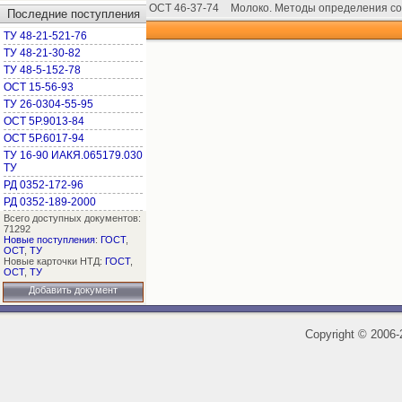
ОСТ 46-37-74
Молоко. Методы определения со
Последние поступления
ТУ 48-21-521-76
ТУ 48-21-30-82
ТУ 48-5-152-78
ОСТ 15-56-93
ТУ 26-0304-55-95
ОСТ 5Р.9013-84
ОСТ 5Р.6017-94
ТУ 16-90 ИАКЯ.065179.030
ТУ
РД 0352-172-96
РД 0352-189-2000
Всего доступных документов:
71292
Новые поступления
:
ГОСТ
,
ОСТ
,
ТУ
Новые карточки НТД:
ГОСТ
,
ОСТ
,
ТУ
Добавить документ
Copyright
©
2006-2