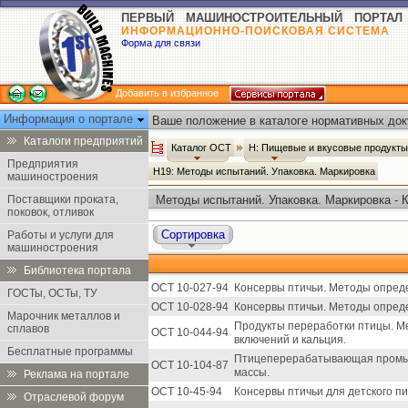
ПЕРВЫЙ МАШИНОСТРОИТЕЛЬНЫЙ ПОРТАЛ
ИНФОРМАЦИОННО-ПОИСКОВАЯ СИСТЕМА
Форма для связи
Добавить в избранное
Информация о портале
Ваше положение в каталоге нормативных док
Каталоги предприятий
Каталог ОСТ
Н: Пищевые и вкусовые продукт
Предприятия
Н19: Методы испытаний. Упаковка. Маркировка
машиностроения
Поставщики проката,
Методы испытаний. Упаковка. Маркировка - 
поковок, отливок
Сортировка
Работы и услуги для
машиностроения
Библиотека портала
ОСТ 10-027-94
Консервы птичьи. Методы опред
ГОСТы, ОСТы, ТУ
ОСТ 10-028-94
Консервы птичьи. Методы опред
Марочник металлов и
Продукты переработки птицы. М
сплавов
ОСТ 10-044-94
включений и кальция.
Бесплатные программы
Птицеперерабатывающая промы
ОСТ 10-104-87
массы.
Реклама на портале
ОСТ 10-45-94
Консервы птичьи для детского п
Отраслевой форум