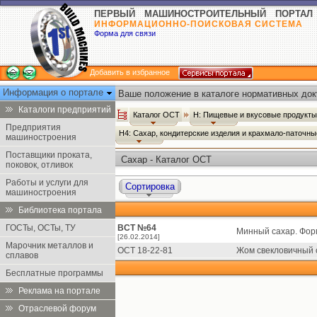
ПЕРВЫЙ МАШИНОСТРОИТЕЛЬНЫЙ ПОРТАЛ
ИНФОРМАЦИОННО-ПОИСКОВАЯ СИСТЕМА
Форма для связи
Добавить в избранное
Информация о портале
Ваше положение в каталоге нормативных док
Каталоги предприятий
Каталог ОСТ
Н: Пищевые и вкусовые продукт
Предприятия
Н4: Сахар, кондитерские изделия и крахмало-паточн
машиностроения
Поставщики проката,
Сахар - Каталог ОСТ
поковок, отливок
Работы и услуги для
Сортировка
машиностроения
Библиотека портала
ГОСТы, ОСТы, ТУ
ВСТ №64
Минный сахар. Фор
[26.02.2014]
Марочник металлов и
ОСТ 18-22-81
Жом свекловичный 
сплавов
Бесплатные программы
Реклама на портале
Отраслевой форум