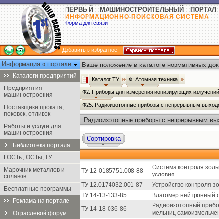
ПЕРВЫЙ МАШИНОСТРОИТЕЛЬНЫЙ ПОРТАЛ
ИНФОРМАЦИОННО-ПОИСКОВАЯ СИСТЕМА
Форма для связи
Добавить в избранное
Информация о портале
Ваше положение в каталоге нормативных док
Каталоги предприятий
Каталог ТУ
Ф: Атомная техника
Предприятия
Ф2: Приборы для измерения ионизирующих излучени
машиностроения
Ф25: Радиоизотопные приборы с непрерывным выхо
Поставщики проката,
поковок, отливок
Радиоизотопные приборы с непрерывным вых
Работы и услуги для
машиностроения
Сортировка
Библиотека портала
ГОСТы, ОСТы, ТУ
Система контроля золь
Марочник металлов и
ТУ 12-0185751.008-88
условия.
сплавов
ТУ 12.0174032.001-87
Устройство контроля зо
Бесплатные программы
ТУ 14-13-133-85
Влагомер нейтронный 
Реклама на портале
Радиоизотопный прибор
ТУ 14-18-036-86
мельниц самоизмельче
Отраслевой форум