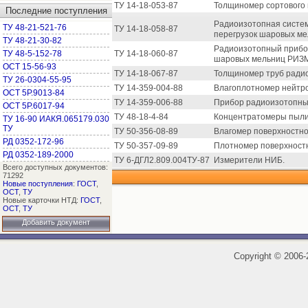
ТУ 14-18-053-87
Толщиномер сортового 
Последние поступления
Радиоизотопная систем
ТУ 48-21-521-76
ТУ 14-18-058-87
перегрузок шаровых м
ТУ 48-21-30-82
Радиоизотопный прибор
ТУ 48-5-152-78
ТУ 14-18-060-87
шаровых мельниц РИЗ
ОСТ 15-56-93
ТУ 14-18-067-87
Толщиномер труб радио
ТУ 26-0304-55-95
ТУ 14-359-004-88
Влагоплотномер нейтр
ОСТ 5Р.9013-84
ТУ 14-359-006-88
Прибор радиоизотопный
ОСТ 5Р.6017-94
ТУ 48-18-4-84
Концентратомеры пыли
ТУ 16-90 ИАКЯ.065179.030
ТУ
ТУ 50-356-08-89
Влагомер поверхностн
РД 0352-172-96
ТУ 50-357-09-89
Плотномер поверхност
РД 0352-189-2000
ТУ 6-ДГЛ2.809.004ТУ-87
Измерители НИБ.
Всего доступных документов:
71292
Новые поступления
:
ГОСТ
,
ОСТ
,
ТУ
Новые карточки НТД:
ГОСТ
,
ОСТ
,
ТУ
Добавить документ
Copyright
©
2006-2