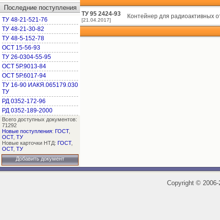
Последние поступления
ТУ 95 2424-93
Контейнер для радиоактивных от
ТУ 48-21-521-76
[21.04.2017]
ТУ 48-21-30-82
ТУ 48-5-152-78
ОСТ 15-56-93
ТУ 26-0304-55-95
ОСТ 5Р.9013-84
ОСТ 5Р.6017-94
ТУ 16-90 ИАКЯ.065179.030
ТУ
РД 0352-172-96
РД 0352-189-2000
Всего доступных документов:
71292
Новые поступления
:
ГОСТ
,
ОСТ
,
ТУ
Новые карточки НТД:
ГОСТ
,
ОСТ
,
ТУ
Добавить документ
Copyright
©
2006-2