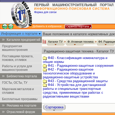
ПЕРВЫЙ МАШИНОСТРОИТЕЛЬНЫЙ ПОРТАЛ
ИНФОРМАЦИОННО-ПОИСКОВАЯ СИСТЕМА
Форма для связи
Добавить в избранное
Информация о портале
Ваше положение в каталоге нормативных док
Каталоги предприятий
Каталог ТУ
Ф: Атомная техника
Ф4: Радиаци
Предприятия
машиностроения
Радиационно-защитная техника - Каталог ТУ
Поставщики проката,
Ф40 - Классификация номенклатура и
поковок, отливок
общие нормы
Ф41 - Радиационно-защитные сооружения
Работы и услуги для
Ф42 - Радиационно-защитное
машиностроения
технологическое оборудование и
Библиотека портала
радиационно-защитные устройства
Ф43 - Средства радиационной защиты
ГОСТы, ОСТы, ТУ
Ф44 - Устройства для дистанционной
работы и специальные транспортные
Марочник металлов и
средства, применяемые при работах с
сплавов
радиоактивными веществами
Бесплатные программы
Реклама на портале
Сортировка
Отраслевой форум