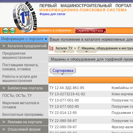
ПЕРВЫЙ МАШИНОСТРОИТЕЛЬНЫЙ ПОРТАЛ
ИНФОРМАЦИОННО-ПОИСКОВАЯ СИСТЕМА
Форма для связи
Добавить в избранное
Информация о портале
Ваше положение в каталоге нормативных док
Каталоги предприятий
Каталог ТУ
Г: Машины, оборудование и инстр
Предприятия
машиностроения
Машины и оборудование для торфяной пром
Поставщики проката,
поковок, отливок
Сортировка
Работы и услуги для
машиностроения
ТУ 12.44.ЭД1.861-85
Комбайны о
Библиотека портала
ТУ 13-0273219-41-92
Клин-корчев
ГОСТы, ОСТы, ТУ
ТУ 13-077-001-90
Погрузчик т
Марочник металлов и
ТУ 13-077-002-90
Погрузчик т
сплавов
ТУ 22-014-12-95
Подъемник т
Бесплатные программы
ТУ 22-080-58-87
Погрузчик т
Реклама на портале
ТУ 22-080-59-87
Фрезер-валк
Отраслевой форум