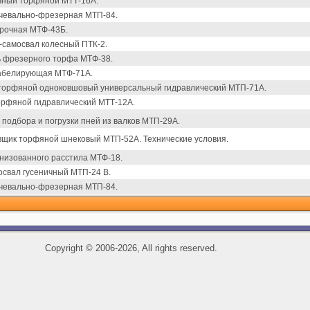
чный торфяной МТТ-16А.
чевально-фрезерная МТП-84.
рочная МТФ-43Б.
самосвал колесный ПТК-2.
 фрезерного торфа МТФ-38.
белирующая МТФ-71А.
торфяной одноковшовый универсальный гидравлический МТП-71А.
орфяной гидравлический МТТ-12А.
подбора и погрузки пней из валков МТП-29А.
щик торфяной шнековый МТП-52А. Технические условия.
низованного расстила МТФ-18.
свал гусеничный МТП-24 В.
чевально-фрезерная МТП-84.
Copyright
©
2006-2026, All rights reserved.