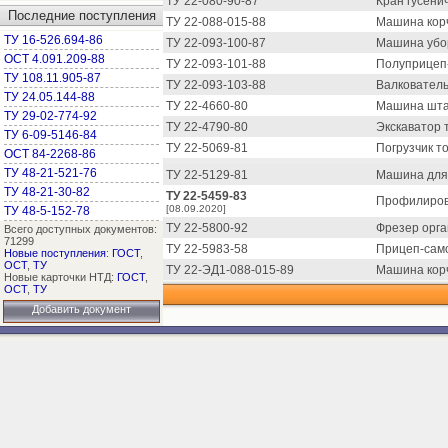
ТУ 22-080-90-87
Кран гусени
Последние поступления
ТУ 22-088-015-88
Машина кор
ТУ 16-526.694-86
ТУ 22-093-100-87
Машина убо
ОСТ 4.091.209-88
ТУ 22-093-101-88
Полуприцеп-
ТУ 108.11.905-87
ТУ 22-093-103-88
Валкователь
ТУ 24.05.144-88
ТУ 22-4660-80
Машина шта
ТУ 29-02-774-92
ТУ 22-4790-80
Экскаватор 
ТУ 6-09-5146-84
ТУ 22-5069-81
Погрузчик т
ОСТ 84-2268-86
ТУ 48-21-521-76
ТУ 22-5129-81
Машина для 
ТУ 48-21-30-82
ТУ 22-5459-83
Профилиров
[08.09.2020]
ТУ 48-5-152-78
ТУ 22-5800-92
Фрезер орга
Всего доступных документов:
71299
ТУ 22-5983-58
Прицеп-само
Новые поступления
:
ГОСТ
,
ОСТ
,
ТУ
ТУ 22-ЭД1-088-015-89
Машина кор
Новые карточки НТД:
ГОСТ
,
ОСТ
,
ТУ
Добавить документ