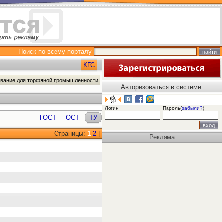
Поиск по всему порталу
КГС
ование для торфяной промышленности
Авторизоваться в системе:
Логин
Пароль(
забыли?
)
ГОСТ
ОСТ
ТУ
Страницы:
1
2
|
Реклама