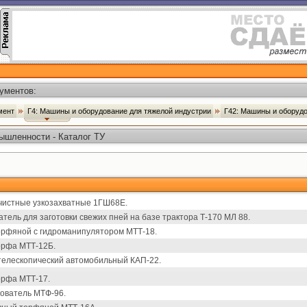
ументов:
умент
Г4: Машины и оборудование для тяжелой индустрии
Г42: Машины и оборуд
ышленности - Каталог ТУ
чистные узкозахватные 1ГШ68Е.
атель для заготовки свежих пней на базе трактора Т-170 МЛ 88.
орфяной с гидроманипулятором МТТ-18.
орфа МТТ-12Б.
елескопический автомобильный КАП-22.
орфа МТТ-17.
ователь МТФ-96.