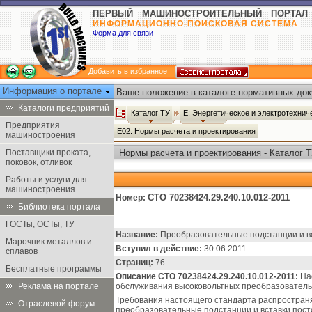
ПЕРВЫЙ МАШИНОСТРОИТЕЛЬНЫЙ ПОРТАЛ
ИНФОРМАЦИОННО-ПОИСКОВАЯ СИСТЕМА
Форма для связи
Добавить в избранное
Информация о портале
Ваше положение в каталоге нормативных док
Каталоги предприятий
Каталог ТУ
Е: Энергетическое и электротехни
Предприятия
Е02: Нормы расчета и проектирования
машиностроения
Поставщики проката,
Нормы расчета и проектирования - Каталог 
поковок, отливок
Работы и услуги для
машиностроения
СТО 70238424.29.240.10.012-2011
Номер:
Библиотека портала
ГОСТы, ОСТы, ТУ
Название:
Преобразовательные подстанции и вст
Марочник металлов и
Вступил в действие:
30.06.2011
сплавов
Страниц:
76
Бесплатные программы
Описание СТО 70238424.29.240.10.012-2011:
Нас
Реклама на портале
обслуживания высоковольтных преобразовательны
Требования настоящего стандарта распростран
Отраслевой форум
преобразовательные подстанции и вставки пост