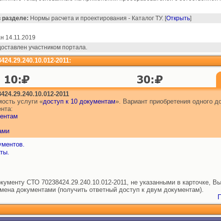
в разделе:
Нормы расчета и проектирования - Каталог ТУ. [
Открыть
]
н 14.11.2019
доставлен участником портала.
4.29.240.10.012-2011:
24.29.240.10.012-2011
ость услуги «
доступ к 10 документам
». Вариант приобретения одного 
нта:
ментам
ами
ументов.
ты.
ументу СТО 70238424.29.240.10.012-2011, не указанными в карточке, Вы
бмена документами (получить ответный доступ к двум документам).
П