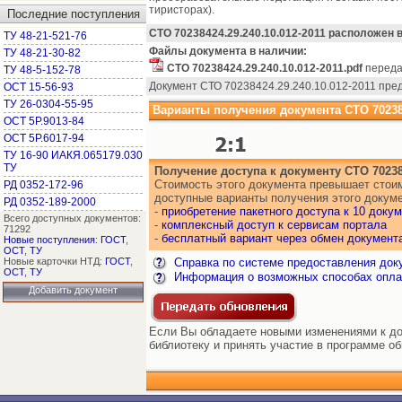
тиристорах).
Последние поступления
СТО 70238424.29.240.10.012-2011 расположен 
ТУ 48-21-521-76
Файлы документа в наличии:
ТУ 48-21-30-82
СТО 70238424.29.240.10.012-2011.pdf
переда
ТУ 48-5-152-78
Документ СТО 70238424.29.240.10.012-2011 пре
ОСТ 15-56-93
ТУ 26-0304-55-95
Варианты получения документа СТО 7023842
ОСТ 5Р.9013-84
ОСТ 5Р.6017-94
ТУ 16-90 ИАКЯ.065179.030
ТУ
Получение доступа к документу СТО 702384
Стоимость этого документа превышает стоим
РД 0352-172-96
доступные варианты получения этого докуме
РД 0352-189-2000
-
приобретение пакетного доступа к 10 доку
Всего доступных документов:
-
комплексный доступ к сервисам портала
71292
-
бесплатный вариант через обмен документ
Новые поступления
:
ГОСТ
,
ОСТ
,
ТУ
Новые карточки НТД:
ГОСТ
,
Справка по системе предоставления док
ОСТ
,
ТУ
Информация о возможных способах опла
Добавить документ
Если Вы обладаете новыми изменениями к док
библиотеку и принять участие в программе о