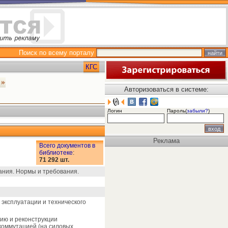
Поиск по всему порталу
КГС
Авторизоваться в системе:
Логин
Пароль(
забыли?
)
Реклама
Всего документов в
библиотеке
:
71 292 шт.
ания. Нормы и требования.
эксплуатации и технического
ию и реконструкции
коммутацией (на силовых