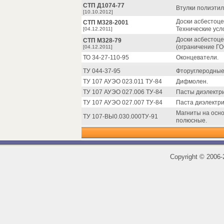
СТП Д1074-77
Втулки полиэтил
[10.10.2012]
Доски асбестоце
СТП М328-2001
Технические усл
[04.12.2011]
Доски асбестоце
СТП М328-79
(ограничение ГО
[04.12.2011]
ТО 34-27-110-95
Оконцеватели.
ТУ 044-37-95
Фторуглеродные
ТУ 107 АУЭО 023.011 ТУ-84
Дифмолен.
ТУ 107 АУЭО 027.006 ТУ-84
Пасты диэлектри
ТУ 107 АУЭО 027.007 ТУ-84
Паста диэлектри
Магниты на осно
ТУ 107-ВЫ0.030.000ТУ-91
полюсные.
Copyright
©
2006-2