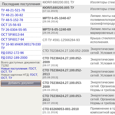
КЮЯЛ 680200.001 ТУ
Изоляторы стек
Последние поступления
КЮЯЛ.680200.005 ТУ
Изоляторы стекл
ТУ 48-21-521-76
[17.11.2015]
ТУ 48-21-30-82
Липкие ленты на
МРТУ 6-05-1040-67
поливинилхлори
ТУ 48-5-152-78
[26.06.2014]
газонефтепроду
ОСТ 15-56-93
Липкие ленты н
МРТУ 6-05-1240-69
ТУ 26-0304-55-95
маркировочные 
[26.06.2014]
ОСТ 5Р.9013-84
Крыша стеклопл
ОСТ 5Р.6017-94
СП ТУ 4591-12566284-93
исполнения.
ТУ 16-90 ИАКЯ.065179.030
ТУ
Энергетические 
СТО 70238424.27.100.052-2009
РД 0352-172-96
сетей. Условия 
РД 0352-189-2000
СТО 70238424.27.100.052-
Энергетические 
2009
Всего доступных документов:
сетей. Условия 
71292
[08.07.2019]
Новые поступления
:
ГОСТ
,
СТО 70238424.27.100.052-
Энергетические 
ОСТ
,
ТУ
2013
Новые карточки НТД:
ГОСТ
,
сетей. Условия 
[05.09.2013]
ОСТ
,
ТУ
Энергетические 
СТО 70238424.27.100.053-
Добавить документ
сетей. Организа
2009
Нормы и требов
[28.03.2012]
Энергетические 
СТО 70238424.27.100.053-
сетей. Организа
2013
Нормы и требов
[08.07.2019]
Применение в т
СТО 83269053-001-2010
композитной ар
[21.11.2019]