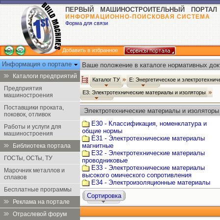
ПЕРВЫЙ МАШИНОСТРОИТЕЛЬНЫЙ ПОРТАЛ
ИНФОРМАЦИОННО-ПОИСКОВАЯ СИСТЕМА
Форма для связи
Добавить в избранное
Информация о портале
Ваше положение в каталоге нормативных док
Каталоги предприятий
Каталог ТУ
Е: Энергетическое и электротехни
Предприятия
Е3: Электротехнические материалы и изоляторы
машиностроения
Поставщики проката,
Электротехнические материалы и изоляторы 
поковок, отливок
Е30 - Классификация, номенклатура и
Работы и услуги для
общие нормы
машиностроения
Е31 - Электротехнические материалы
магнитные
Библиотека портала
Е32 - Электротехнические материалы
ГОСТы, ОСТы, ТУ
проводниковые
Е33 - Электротехнические материалы
Марочник металлов и
высокого омического сопротивления
сплавов
Е34 - Электроизоляционные материалы
Бесплатные программы
Сортировка
Реклама на портале
Отраслевой форум