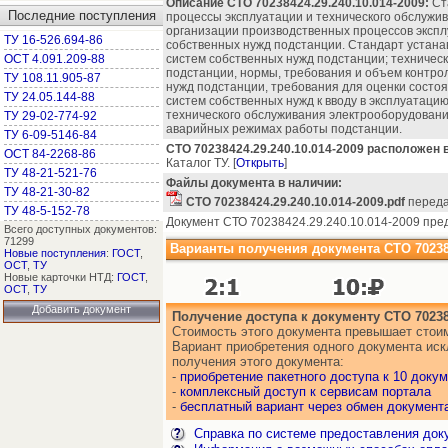
Описание СТО 70238424.29.240.10.014-2009:
Ст
Последние поступления
процессы эксплуатации и технического обслужив
организации производственных процессов экспл
ТУ 16-526.694-86
собственных нужд подстанции. Стандарт устана
ОСТ 4.091.209-88
систем собственных нужд подстанции; техничес
подстанции, нормы, требования и объем контро
ТУ 108.11.905-87
нужд подстанции, требования для оценки состоя
ТУ 24.05.144-88
систем собственных нужд к вводу в эксплуатацию
технического обслуживания электрооборудовани
ТУ 29-02-774-92
аварийных режимах работы подстанции.
ТУ 6-09-5146-84
СТО 70238424.29.240.10.014-2009 расположен 
ОСТ 84-2268-86
Каталог ТУ. [
Открыть
]
ТУ 48-21-521-76
Файлы документа в наличии:
ТУ 48-21-30-82
СТО 70238424.29.240.10.014-2009.pdf
переда
ТУ 48-5-152-78
Документ СТО 70238424.29.240.10.014-2009 пре
Всего доступных документов:
71299
Варианты получения документа СТО 7023842
Новые поступления
:
ГОСТ
,
ОСТ
,
ТУ
Новые карточки НТД:
ГОСТ
,
ОСТ
,
ТУ
Добавить документ
Получение доступа к документу СТО 702384
Стоимость этого документа превышает стоим
Вариант приобретения одного документа ис
получения этого документа:
-
приобретение пакетного доступа к 10 доку
-
комплексный доступ к сервисам портала
-
бесплатный вариант через обмен документ
Справка по системе предоставления док