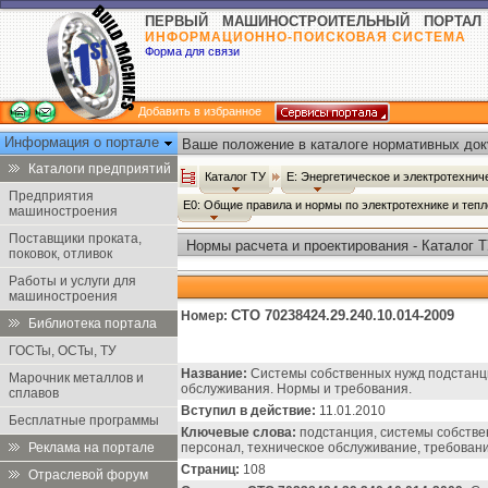
ПЕРВЫЙ МАШИНОСТРОИТЕЛЬНЫЙ ПОРТАЛ
ИНФОРМАЦИОННО-ПОИСКОВАЯ СИСТЕМА
Форма для связи
Добавить в избранное
Информация о портале
Ваше положение в каталоге нормативных док
Каталоги предприятий
Каталог ТУ
Е: Энергетическое и электротехни
Предприятия
Е0: Общие правила и нормы по электротехнике и теп
машиностроения
Поставщики проката,
Нормы расчета и проектирования - Каталог 
поковок, отливок
Работы и услуги для
машиностроения
СТО 70238424.29.240.10.014-2009
Номер:
Библиотека портала
ГОСТы, ОСТы, ТУ
Название:
Системы собственных нужд подстанци
Марочник металлов и
обслуживания. Нормы и требования.
сплавов
Вступил в действие:
11.01.2010
Бесплатные программы
Ключевые слова:
подстанция, системы собствен
Реклама на портале
персонал, техническое обслуживание, требован
Страниц:
108
Отраслевой форум