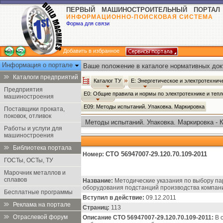
ПЕРВЫЙ МАШИНОСТРОИТЕЛЬНЫЙ ПОРТАЛ
ИНФОРМАЦИОННО-ПОИСКОВАЯ СИСТЕМА
Форма для связи
Добавить в избранное
Информация о портале
Ваше положение в каталоге нормативных док
Каталоги предприятий
Каталог ТУ
Е: Энергетическое и электротехни
Предприятия
Е0: Общие правила и нормы по электротехнике и теп
машиностроения
Е09: Методы испытаний. Упаковка. Маркировка
Поставщики проката,
поковок, отливок
Методы испытаний. Упаковка. Маркировка - 
Работы и услуги для
машиностроения
Библиотека портала
СТО 56947007-29.120.70.109-2011
Номер:
ГОСТы, ОСТы, ТУ
Марочник металлов и
сплавов
Название:
Методические указания по выбору па
оборудования подстанций производства компании 
Бесплатные программы
Вступил в действие:
09.12.2011
Реклама на портале
Страниц:
113
Отраслевой форум
Описание СТО 56947007-29.120.70.109-2011:
В 