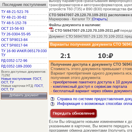
выбору параметров срабатывания микропроцес
Последние поступления
трансформаторов и автотрансформаторов, шунт
устройств Т60 (Т35) и В90 (В30) производства фир
ТУ 48-21-521-76
СТО 56947007-29.120.70.109-2011 расположен 
ТУ 48-21-30-82
Маркировка - Каталог ТУ. [
Открыть
]
ТУ 48-5-152-78
Файлы документа в наличии:
ОСТ 15-56-93
СТО 56947007-29.120.70.109-2011.pdf
переда
ТУ 26-0304-55-95
Документ СТО 56947007-29.120.70.109-2011 пре
ОСТ 5Р.9013-84
Варианты получения документа СТО 5694700
ОСТ 5Р.6017-94
ТУ 16-90 ИАКЯ.065179.030
ТУ
РД 0352-172-96
Получение доступа к документу СТО 569470
РД 0352-189-2000
Стоимость этого документа превышает стоим
Всего доступных документов:
Вариант приобретения одного документа ис
71292
получения этого документа:
Новые поступления
:
ГОСТ
,
-
приобретение пакетного доступа к 10 доку
ОСТ
,
ТУ
Новые карточки НТД:
ГОСТ
,
-
комплексный доступ к сервисам портала
ОСТ
,
ТУ
-
бесплатный вариант через обмен документ
Добавить документ
Справка по системе предоставления док
Информация о возможных способах опла
Если Вы обладаете новыми изменениями к док
указанными в карточке, Вы можете передать и
программе обмена документами (получить от