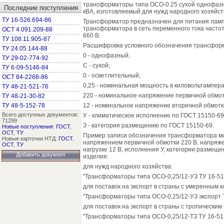
трансформаторы типа ОСО-0.25 сухой однофаз
Последние поступления
кВА, изготовляемый для нужд народного хозяйств
ТУ 16-526.694-86
Трансформатор предназначен для питания ламп
трансформатора в сеть переменного тока часто
ОСТ 4.091.209-88
660 В.
ТУ 108.11.905-87
Расшифровка условного обозначения трансформ
ТУ 24.05.144-88
0 - однофазный;
ТУ 29-02-774-92
С - сухой;
ТУ 6-09-5146-84
0 - осветлительный;
ОСТ 84-2268-86
0,25 - номинальная мощность в киловольтампера
ТУ 48-21-521-76
220 - номинальное напряжение первичной обмотк
ТУ 48-21-30-82
ТУ 48-5-152-78
12 - номинальное напряжение вторичной обмотки
Всего доступных документов:
У - климатическое исполнение по ГОСТ 15150-69
71299
З - категория размещению по ГОСТ 15150-69.
Новые поступления
:
ГОСТ
,
ОСТ
,
ТУ
Пример записи обозначения трансформатора м
Новые карточки НТД:
ГОСТ
,
напряжением первичной обмотки 220 В, напряж
ОСТ
,
ТУ
нагрузке 12 В, исполнения У, категории размещен
Добавить документ
изделия:
для нужд народного хозяйства:
"Трансформаторы типа ОСО-0,25/12-УЗ ТУ 16-517
для поставок на экспорт в страны с умеренным 
"Трансформаторы типа ОСО-0,25/12-УЗ экспорт Т
для поставок на экспорт в страны с тропическим
"Трансформаторы типа ОСО-0,25/12-ТЗ ТУ 16-517