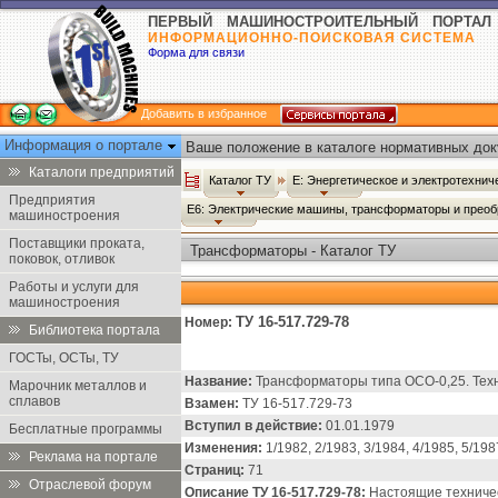
ПЕРВЫЙ МАШИНОСТРОИТЕЛЬНЫЙ ПОРТАЛ
ИНФОРМАЦИОННО-ПОИСКОВАЯ СИСТЕМА
Форма для связи
Добавить в избранное
Информация о портале
Ваше положение в каталоге нормативных док
Каталоги предприятий
Каталог ТУ
Е: Энергетическое и электротехни
Предприятия
Е6: Электрические машины, трансформаторы и прео
машиностроения
Поставщики проката,
Трансформаторы - Каталог ТУ
поковок, отливок
Работы и услуги для
машиностроения
ТУ 16-517.729-78
Номер:
Библиотека портала
ГОСТы, ОСТы, ТУ
Название:
Трансформаторы типа ОСО-0,25. Техн
Марочник металлов и
сплавов
Взамен:
ТУ 16-517.729-73
Вступил в действие:
01.01.1979
Бесплатные программы
Изменения:
1/1982, 2/1983, 3/1984, 4/1985, 5/1987
Реклама на портале
Страниц:
71
Отраслевой форум
Описание ТУ 16-517.729-78:
Настоящие техничес