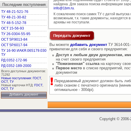
держателе подлинника будет стоить от 100р. д
найдена. Для заказа поиска информации заре
Последние поступления
info@1bm.ru
.
ТУ 48-21-521-76
К сожалению поиск самих ТУ с датой выпуска
ТУ 48-21-30-82
возможным, т.к. такие документы, находятся в
архивы не поступали.
ТУ 48-5-152-78
ОСТ 15-56-93
ТУ 26-0304-55-95
ОСТ 5Р.9013-84
Вы можете
добавить документ
ТУ 3614-001-
ОСТ 5Р.6017-94
привилегии для себя и своего предприятия:
ТУ 16-90 ИАКЯ.065179.030
ТУ
Доступ к любым двум документам, им
на счет своего предприятия
РД 0352-172-96
"Пожизненная" ссылка
на карточку свое
РД 0352-189-2000
Первое место
в списке предприятий, пос
Всего доступных документов:
документом
71292
Новые поступления
:
ГОСТ
,
Передаваемый документ должен быть либ
ОСТ
,
ТУ
либо сканом с печатного оригинала (мини
Новые карточки НТД:
ГОСТ
,
ОСТ
,
ТУ
оптимальное - 300dpi).
Добавить документ
Copyright
©
2006-2