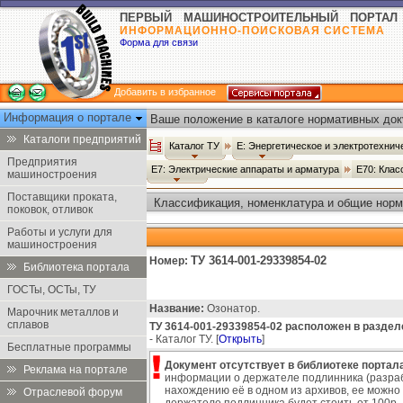
ПЕРВЫЙ МАШИНОСТРОИТЕЛЬНЫЙ ПОРТАЛ
ИНФОРМАЦИОННО-ПОИСКОВАЯ СИСТЕМА
Форма для связи
Добавить в избранное
Информация о портале
Ваше положение в каталоге нормативных док
Каталоги предприятий
Каталог ТУ
Е: Энергетическое и электротехни
Предприятия
Е7: Электрические аппараты и арматура
Е70: Кла
машиностроения
Поставщики проката,
Классификация, номенклатура и общие норм
поковок, отливок
Работы и услуги для
машиностроения
ТУ 3614-001-29339854-02
Номер:
Библиотека портала
ГОСТы, ОСТы, ТУ
Название:
Озонатор.
Марочник металлов и
сплавов
ТУ 3614-001-29339854-02 расположен в раздел
- Каталог ТУ. [
Открыть
]
Бесплатные программы
Документ отсутствует в библиотеке портала
Реклама на портале
информации о держателе подлинника (разраб
нахождению её в одном из архивов, ее можно
Отраслевой форум