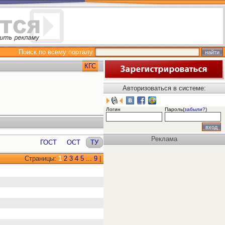
Поиск по всему порталу
КГС
Авторизоваться в системе:
Логин
Пароль(
забыли?
)
Реклама
ГОСТ
ОСТ
ТУ
Страницы:
1
2
3
4
5
...
9
|