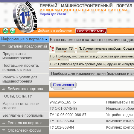
ПЕРВЫЙ МАШИНОСТРОИТЕЛЬНЫЙ ПОРТАЛ
ИНФОРМАЦИОННО-ПОИСКОВАЯ СИСТЕМА
Форма для связи
Добавить в избранное
Информация о портале
Ваше положение в каталоге нормативных док
Каталоги предприятий
Каталог ТУ
П: Измерительные приборы. Средст
Предприятия
П5: Приборы, инструменты и устройства для линейн
машиностроения
П53: Приборы для измерения длин (наружные и внут
Поставщики проката,
поковок, отливок
Приборы для измерения длин (наружные и вн
Работы и услуги для
машиностроения
Сортировка
Библиотека портала
ГОСТы, ОСТы, ТУ
9М2.945.165 ТУ
Планиметры ПК-
Марочник металлов и
сплавов
ТУ 1-01-0745-88
Индикатор обор
ТУ 10-05.0001.066-87
Устройство для
Бесплатные программы
ТУ 102-366-84
Комплекс изме
Реклама на портале
ТУ 102-368-84
Комплекс контр
Отраслевой форум