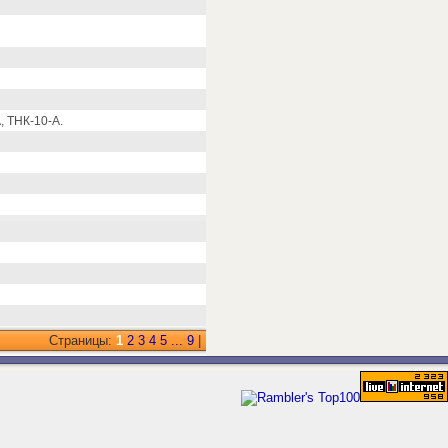
 ТНК-10-А.
Страницы:
1
2
3
4
5
...
9
|