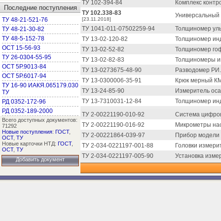
ТУ 102-394-84
Комплекс контр
Последние поступления
ТУ 102.338-83
Универсальный 
ТУ 48-21-521-76
[23.11.2018]
ТУ 1041-011-07502259-94
Толщиномер ульт
ТУ 48-21-30-82
ТУ 48-5-152-78
ТУ 13-02-120-82
Толщиномер инд
ОСТ 15-56-93
ТУ 13-02-52-82
Толщиномер гоф
ТУ 26-0304-55-95
ТУ 13-02-82-83
Толщиномеры ин
ОСТ 5Р.9013-84
ТУ 13-0273675-48-90
Разводомер РИ.
ОСТ 5Р.6017-94
ТУ 13-0300006-35-91
Крюк мерный КМ
ТУ 16-90 ИАКЯ.065179.030
ТУ 13-24-85-90
Измеритель оса
ТУ
ТУ 13-7310031-12-84
Толщиномер инд
РД 0352-172-96
РД 0352-189-2000
ТУ 2-00221190-010-92
Система цифров
Всего доступных документов:
ТУ 2-00221190-016-92
Микрометры нас
71292
Новые поступления
:
ГОСТ
,
ТУ 2-00221864-039-97
Прибор модели 
ОСТ
,
ТУ
Новые карточки НТД:
ГОСТ
,
ТУ 2-034-0221197-001-88
Головки измери
ОСТ
,
ТУ
ТУ 2-034-0221197-005-90
Установка изме
Добавить документ