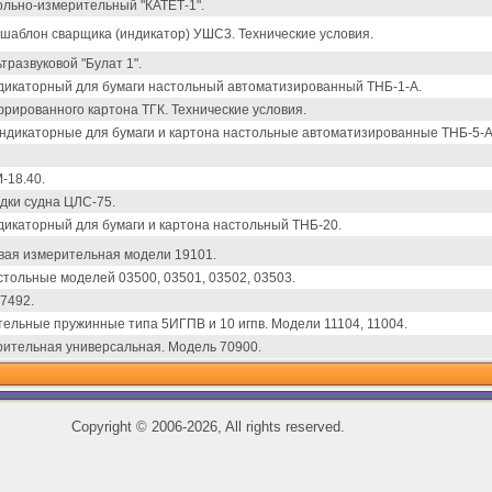
ольно-измерительный "КАТЕТ-1".
шаблон сварщика (индикатор) УШС3. Технические условия.
развуковой "Булат 1".
икаторный для бумаги настольный автоматизированный ТНБ-1-А.
рированного картона ТГК. Технические условия.
дикаторные для бумаги и картона настольные автоматизированные ТНБ-5-А,
-18.40.
дки судна ЦЛС-75.
икаторный для бумаги и картона настольный ТНБ-20.
ая измерительная модели 19101.
тольные моделей 03500, 03501, 03502, 03503.
7492.
тельные пружинные типа 5ИГПВ и 10 игпв. Модели 11104, 11004.
рительная универсальная. Модель 70900.
Copyright
©
2006-2026, All rights reserved.