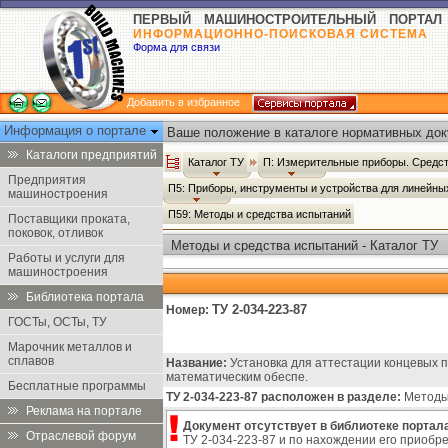
ПЕРВЫЙ МАШИНОСТРОИТЕЛЬНЫЙ ПОРТАЛ
ИНФОРМАЦИОННО-ПОИСКОВАЯ СИСТЕМА
Форма для связи
Добавить в избранное
Информация о портале
Ваше положение в каталоге нормативных док
Каталоги предприятий
Каталог ТУ
П: Измерительные приборы. Средст
Предприятия
П5: Приборы, инструменты и устройства для линейн
машиностроения
П59: Методы и средства испытаний
Поставщики проката,
поковок, отливок
Методы и средства испытаний - Каталог ТУ
Работы и услуги для
машиностроения
Библиотека портала
ТУ 2-034-223-87
Номер:
ГОСТы, ОСТы, ТУ
Марочник металлов и
сплавов
Название:
Установка для аттестации концевых п
математическим обеспе.
Бесплатные программы
ТУ 2-034-223-87 расположен в разделе:
Методы 
Реклама на портале
Документ отсутствует в библиотеке портала
Отраслевой форум
ТУ 2-034-223-87 и по нахождении его приобре