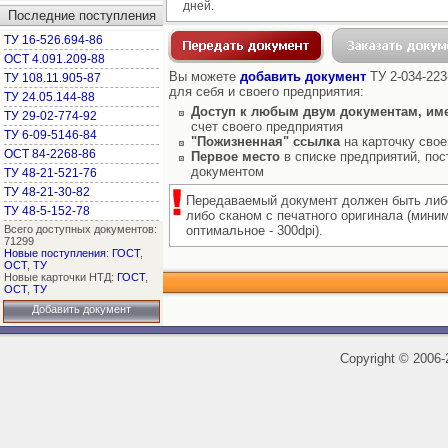
дней.
Последние поступления
ТУ 16-526.694-86
ОСТ 4.091.209-88
Вы можете
добавить документ
ТУ 2-034-223
ТУ 108.11.905-87
для себя и своего предприятия:
ТУ 24.05.144-88
Доступ к любым двум документам, им
ТУ 29-02-774-92
счет своего предприятия
ТУ 6-09-5146-84
"Пожизненная" ссылка
на карточку свое
ОСТ 84-2268-86
Первое место
в списке предприятий, пос
документом
ТУ 48-21-521-76
ТУ 48-21-30-82
Передаваемый документ должен быть либ
ТУ 48-5-152-78
либо сканом с печатного оригинала (мини
Всего доступных документов:
оптимальное - 300dpi).
71299
Новые поступления
:
ГОСТ
,
ОСТ
,
ТУ
Новые карточки НТД:
ГОСТ
,
ОСТ
,
ТУ
Добавить документ
Copyright
©
2006-2