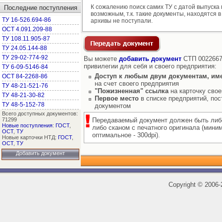
К сожалению поиск самих ТУ с датой выпуска
Последние поступления
возможным, т.к. такие документы, находятся в
ТУ 16-526.694-86
архивы не поступали.
ОСТ 4.091.209-88
ТУ 108.11.905-87
ТУ 24.05.144-88
ТУ 29-02-774-92
Вы можете
добавить документ
СТП 00226678
привилегии для себя и своего предприятия:
ТУ 6-09-5146-84
Доступ к любым двум документам, им
ОСТ 84-2268-86
на счет своего предприятия
ТУ 48-21-521-76
"Пожизненная" ссылка
на карточку свое
ТУ 48-21-30-82
Первое место
в списке предприятий, пос
ТУ 48-5-152-78
документом
Всего доступных документов:
71299
Передаваемый документ должен быть либ
Новые поступления
:
ГОСТ
,
либо сканом с печатного оригинала (мини
ОСТ
,
ТУ
оптимальное - 300dpi).
Новые карточки НТД:
ГОСТ
,
ОСТ
,
ТУ
Добавить документ
Copyright
©
2006-2