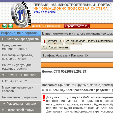
ПЕРВЫЙ МАШИНОСТРОИТЕЛЬНЫЙ ПОРТАЛ
ИНФОРМАЦИОННО-ПОИСКОВАЯ СИСТЕМА
Форма для связи
Добавить в избранное
Информация о портале
Ваше положение в каталоге нормативных док
Каталоги предприятий
Каталог ТУ
А: Горное дело. Полезные ископае
Предприятия
А11: Графит. Алмазы
машиностроения
Поставщики проката,
Графит. Алмазы - Каталог ТУ
поковок, отливок
Работы и услуги для
машиностроения
СТП 00226678,262-99
Номер:
Библиотека портала
ГОСТы, ОСТы, ТУ
Название:
Бриллианты круглые, мелкие, диаметр
Марочник металлов и
СТП 00226678,262-99 расположен в разделе:
Гр
сплавов
Бесплатные программы
Документ отсутствует в библиотеке портала
информации о держателе подлинника (разра
Реклама на портале
её в одном из архивов, ее можно будет прио
подлинника будет стоить от 100р. до 220р. в 
Отраслевой форум
Для заказа поиска информации зарегистриру