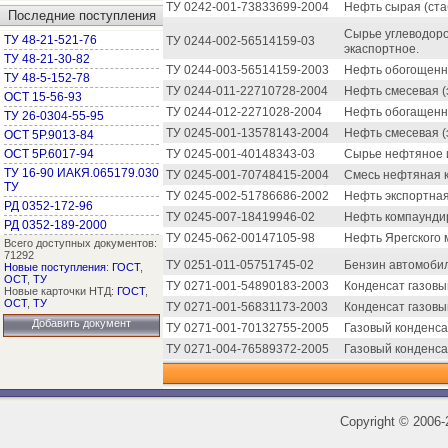
ТУ 0242-001-73833699-2004
Нефть сырая (ста
Последние поступления
Сырье углеводоро
ТУ 48-21-521-76
ТУ 0244-002-56514159-03
экаспортное.
ТУ 48-21-30-82
ТУ 0244-003-56514159-2003
Нефть обогощенна
ТУ 48-5-152-78
ТУ 0244-011-22710728-2004
Нефть смесевая (
ОСТ 15-56-93
ТУ 0244-012-2271028-2004
Нефть обогащенна
ТУ 26-0304-55-95
ТУ 0245-001-13578143-2004
Нефть смесевая (
ОСТ 5Р.9013-84
ОСТ 5Р.6017-94
ТУ 0245-001-40148343-03
Сырье нефтяное и
ТУ 16-90 ИАКЯ.065179.030
ТУ 0245-001-70748415-2004
Смесь нефтяная 
ТУ
ТУ 0245-002-51786686-2002
Нефть экспортная
РД 0352-172-96
ТУ 0245-007-18419946-02
Нефть компаунди
РД 0352-189-2000
ТУ 0245-062-00147105-98
Нефть Ярегского 
Всего доступных документов:
71292
ТУ 0251-011-05751745-02
Бензин автомоби
Новые поступления
:
ГОСТ
,
ОСТ
,
ТУ
ТУ 0271-001-54890183-2003
Конденсат газовы
Новые карточки НТД:
ГОСТ
,
ОСТ
,
ТУ
ТУ 0271-001-56831173-2003
Конденсат газовы
Добавить документ
ТУ 0271-001-70132755-2005
Газовый конденса
ТУ 0271-004-76589372-2005
Газовый конденсат
Copyright
©
2006-2