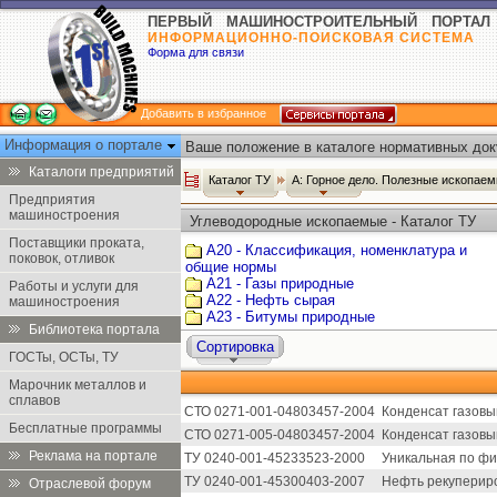
ПЕРВЫЙ МАШИНОСТРОИТЕЛЬНЫЙ ПОРТАЛ
ИНФОРМАЦИОННО-ПОИСКОВАЯ СИСТЕМА
Форма для связи
Добавить в избранное
Информация о портале
Ваше положение в каталоге нормативных док
Каталоги предприятий
Каталог ТУ
А: Горное дело. Полезные ископае
Предприятия
машиностроения
Углеводородные ископаемые - Каталог ТУ
Поставщики проката,
А20 - Классификация, номенклатура и
поковок, отливок
общие нормы
А21 - Газы природные
Работы и услуги для
А22 - Нефть сырая
машиностроения
А23 - Битумы природные
Библиотека портала
Сортировка
ГОСТы, ОСТы, ТУ
Марочник металлов и
сплавов
СТО 0271-001-04803457-2004
Конденсат газовы
Бесплатные программы
СТО 0271-005-04803457-2004
Конденсат газовы
Реклама на портале
ТУ 0240-001-45233523-2000
Уникальная по фи
ТУ 0240-001-45300403-2007
Нефть рекупериро
Отраслевой форум