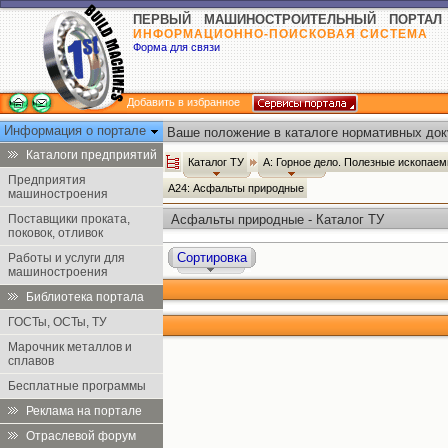
ПЕРВЫЙ МАШИНОСТРОИТЕЛЬНЫЙ ПОРТАЛ
ИНФОРМАЦИОННО-ПОИСКОВАЯ СИСТЕМА
Форма для связи
Добавить в избранное
Информация о портале
Ваше положение в каталоге нормативных док
Каталоги предприятий
Каталог ТУ
А: Горное дело. Полезные ископае
Предприятия
А24: Асфальты природные
машиностроения
Поставщики проката,
Асфальты природные - Каталог ТУ
поковок, отливок
Сортировка
Работы и услуги для
машиностроения
Библиотека портала
ГОСТы, ОСТы, ТУ
Марочник металлов и
сплавов
Бесплатные программы
Реклама на портале
Отраслевой форум