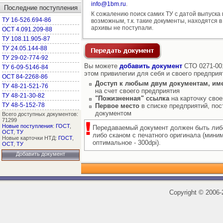
info@1bm.ru
.
Последние поступления
К сожалению поиск самих ТУ с датой выпуска
ТУ 16-526.694-86
возможным, т.к. такие документы, находятся в
архивы не поступали.
ОСТ 4.091.209-88
ТУ 108.11.905-87
ТУ 24.05.144-88
ТУ 29-02-774-92
Вы можете
добавить документ
СТО 0271-001
ТУ 6-09-5146-84
этом привилегии для себя и своего предприя
ОСТ 84-2268-86
Доступ к любым двум документам, им
ТУ 48-21-521-76
на счет своего предприятия
ТУ 48-21-30-82
"Пожизненная" ссылка
на карточку свое
ТУ 48-5-152-78
Первое место
в списке предприятий, пос
документом
Всего доступных документов:
71299
Новые поступления
:
ГОСТ
,
Передаваемый документ должен быть либ
ОСТ
,
ТУ
либо сканом с печатного оригинала (мини
Новые карточки НТД:
ГОСТ
,
оптимальное - 300dpi).
ОСТ
,
ТУ
Добавить документ
Copyright
©
2006-2