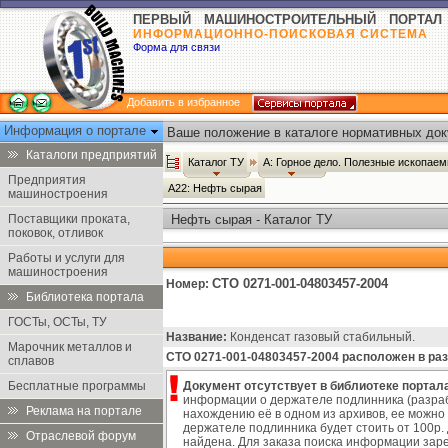
ПЕРВЫЙ МАШИНОСТРОИТЕЛЬНЫЙ ПОРТАЛ
ИНФОРМАЦИОННО-ПОИСКОВАЯ СИСТЕМА
Форма для связи
Добавить в избранное
Информация о портале
Ваше положение в каталоге нормативных док
Каталоги предприятий
Каталог ТУ
А: Горное дело. Полезные ископае
Предприятия
А22: Нефть сырая
машиностроения
Поставщики проката,
Нефть сырая - Каталог ТУ
поковок, отливок
Работы и услуги для
машиностроения
СТО 0271-001-04803457-2004
Номер:
Библиотека портала
ГОСТы, ОСТы, ТУ
Название:
Конденсат газовый стабильный.
Марочник металлов и
СТО 0271-001-04803457-2004 расположен в ра
сплавов
Бесплатные программы
Документ отсутствует в библиотеке портала
информации о держателе подлинника (разраб
Реклама на портале
нахождению её в одном из архивов, ее можно
держателе подлинника будет стоить от 100р. д
Отраслевой форум
найдена. Для заказа поиска информации заре