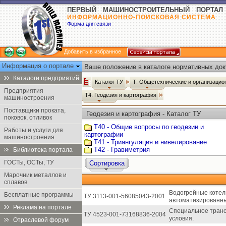
ПЕРВЫЙ МАШИНОСТРОИТЕЛЬНЫЙ ПОРТАЛ
ИНФОРМАЦИОННО-ПОИСКОВАЯ СИСТЕМА
Форма для связи
Добавить в избранное
Информация о портале
Ваше положение в каталоге нормативных док
Каталоги предприятий
Каталог ТУ
Т: Общетехнические и организаци
Предприятия
Т4: Геодезия и картография
машиностроения
Поставщики проката,
Геодезия и картография - Каталог ТУ
поковок, отливок
Т40 - Общие вопросы по геодезии и
Работы и услуги для
картографии
машиностроения
Т41 - Триангуляция и нивелирование
Т42 - Гравиметрия
Библиотека портала
ГОСТы, ОСТы, ТУ
Сортировка
Марочник металлов и
сплавов
Водогрейные котел
Бесплатные программы
ТУ 3113-001-56085043-2001
автоматизированны
Реклама на портале
Специальное трансп
ТУ 4523-001-73168836-2004
условия.
Отраслевой форум