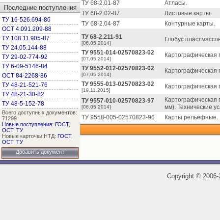
ТУ 68-2.01-87
Атласы.
Последние поступления
ТУ 68-2.02-87
Листовые карты.
ТУ 16-526.694-86
ТУ 68-2.04-87
Контурные карты.
ОСТ 4.091.209-88
ТУ 68-2.211-91
ТУ 108.11.905-87
Глобус пластмассов
[06.05.2014]
ТУ 24.05.144-88
ТУ 9551-014-02570823-02
Картографическая 
ТУ 29-02-774-92
[07.05.2014]
ТУ 6-09-5146-84
ТУ 9552-012-02570823-02
Картографическая 
[07.05.2014]
ОСТ 84-2268-86
ТУ 9555-013-02570823-02
ТУ 48-21-521-76
Картографическая 
[19.11.2015]
ТУ 48-21-30-82
Картографическая 
ТУ 9557-010-02570823-97
ТУ 48-5-152-78
мм). Технические у
[06.05.2014]
Всего доступных документов:
ТУ 9558-005-02570823-96
Карты рельефные.
71299
Новые поступления
:
ГОСТ
,
ОСТ
,
ТУ
Новые карточки НТД:
ГОСТ
,
ОСТ
,
ТУ
Добавить документ
Copyright
©
2006-2